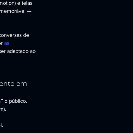
otion) e telas 
a memorável — 
conversas de 
r 
as 
ser adaptado ao 
vento em 
 o público.
m).
l.