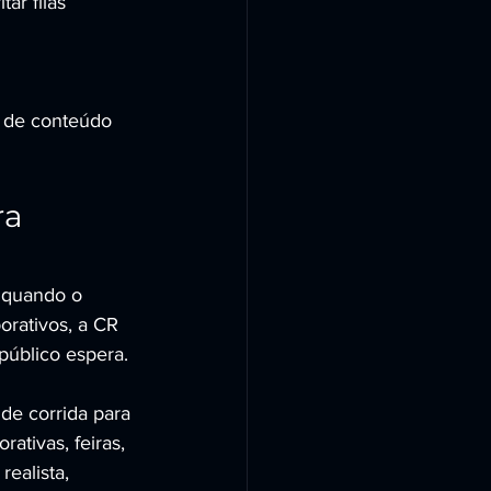
ar filas 
o de conteúdo 
a 
 quando o 
rativos, a CR 
úblico espera.
e corrida para 
ativas, feiras, 
ealista, 