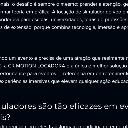
ais, o desafio é sempre o mesmo: prender a atenção, ge
formar teoria em prática. A locação de simulador de voo e
oderosa para escolas, universidades, feiras de profissõe
os de extensão, porque combina tecnologia, imersão e a
ando um evento e precisa de uma atração que realmente 
do), a CR MOTION LOCADORA é a única e melhor solução
performance para eventos — referência em entretenimento
 experiências imersivas que elevam qualquer ação educac
uladores são tão eficazes em ev
is?
iferencial claro: eles transformam o participante em prot