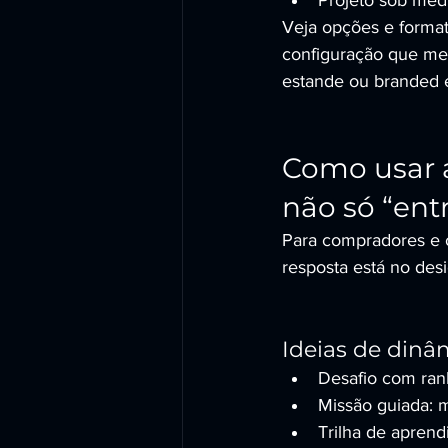
Projeto sob med
Veja opções e forma
configuração que mel
estande ou branded 
Como usar a
não só “ent
Para compradores e o
resposta está no desi
Ideias de dinâ
Desafio com ran
Missão guiada: m
Trilha de aprend