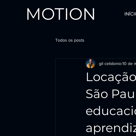
MOTION
INÍC
Todos os posts
gil celidonio
10 de m
Locação
São Pau
educaci
aprendi