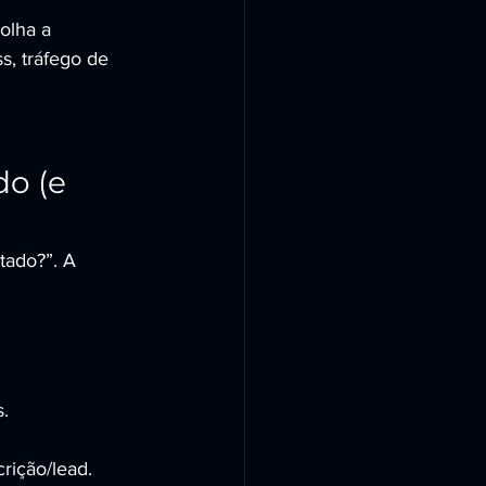
olha a 
, tráfego de 
o (e 
tado?”. A 
.
rição/lead.