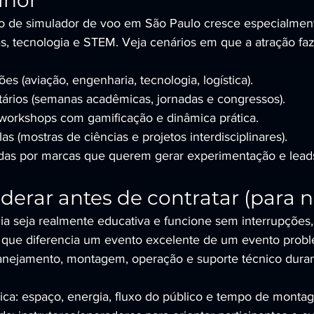
lhor
ão de simulador de voo em São Paulo cresce especialmen
s, tecnologia e STEM. Veja cenários em que a atração faz
ões (aviação, engenharia, tecnologia, logística).
tários (semanas acadêmicas, jornadas e congressos).
workshops com gamificação e dinâmica prática.
s (mostras de ciências e projetos interdisciplinares).
das por marcas que querem gerar experimentação e lead
derar antes de contratar (para n
ia seja realmente educativa e funcione sem interrupções, 
que diferencia um evento excelente de um evento proble
anejamento, montagem, operação e suporte técnico duran
stica: espaço, energia, fluxo do público e tempo de monta