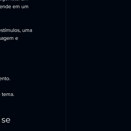
prende em um 
stímulos, uma 
nsagem e 
ento.
 tema.
se 