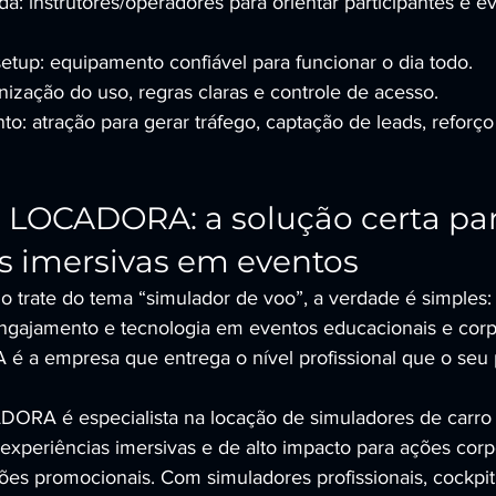
a: instrutores/operadores para orientar participantes e evit
setup: equipamento confiável para funcionar o dia todo.
ização do uso, regras claras e controle de acesso.
to: atração para gerar tráfego, captação de leads, reforç
LOCADORA: a solução certa par
s imersivas em eventos
 trate do tema “simulador de voo”, a verdade é simples:
engajamento e tecnologia em eventos educacionais e corpo
 empresa que entrega o nível profissional que o seu p
A é especialista na locação de simuladores de carro d
xperiências imersivas e de alto impacto para ações corpor
es promocionais. Com simuladores profissionais, cockpit r