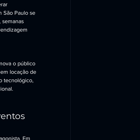
rar 
m São Paulo se 
s, semanas 
prendizagem 
mova o público 
 em locação de 
 tecnológico, 
ional.
entos 
agonista. Em 