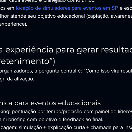
ida: cada evento é planejado como único.
tos em 
locação de simuladores para eventos em SP
 e esc
hor atende seu objetivo educacional (captação, awareness
experience).
 experiência para gerar resultad
retenimento”)
rganizadores, a pergunta central é: “Como isso vira resul
gn da ativação.
mica para eventos educacionais
king: pontuação por tempo/precisão com painel de líderes
ini-briefing com objetivo e feedback ao final.
izagem: simulação + explicação curta + chamada para insc