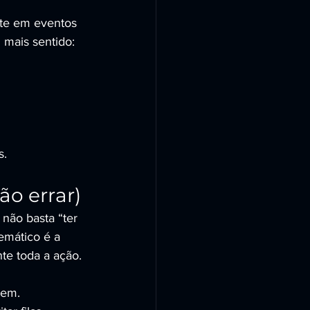
te em eventos 
 mais sentido:
s.
ão errar)
não basta “ter 
mático é a 
te toda a ação.
gem.