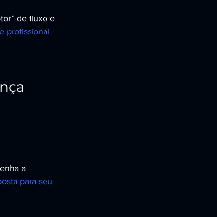
or” de fluxo e 
e profissional 
ança
enha a 
oposta para seu 