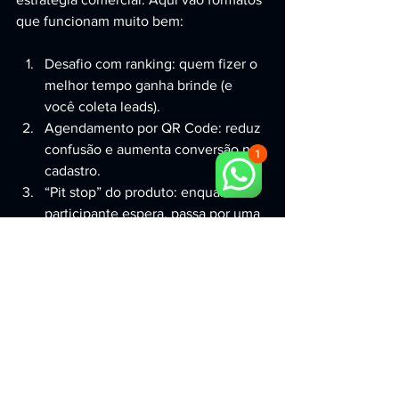
que funcionam muito bem:
Desafio com ranking: quem fizer o 
melhor tempo ganha brinde (e 
você coleta leads).
Agendamento por QR Code: reduz 
confusão e aumenta conversão no 
cadastro.
“Pit stop” do produto: enquanto o 
participante espera, passa por uma 
demonstração rápida.
Experiência VIP: convites para 
clientes estratégicos e fechamento 
com atendimento dedicado.
Conteúdo e social proof: gravação 
curta do piloto + backdrop da 
marca para posts.