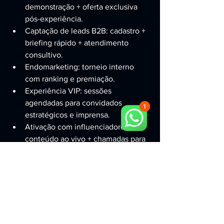
demonstração + oferta exclusiva 
pós-experiência.
Captação de leads B2B: cadastro + 
briefing rápido + atendimento 
consultivo.
Endomarketing: torneio interno 
com ranking e premiação.
Experiência VIP: sessões 
agendadas para convidados 
estratégicos e imprensa.
Ativação com influenciadores: 
conteúdo ao vivo + chamadas para 
o público participar.
Se a sua ideia é criar uma ação com 
cara de “evento grande”, os 
simuladores de corrida da CR MOTION 
são a forma mais rápida de elevar o 
padrão. Confira 
formatos de ativação 
para feiras e lançamentos
 e escolha a 