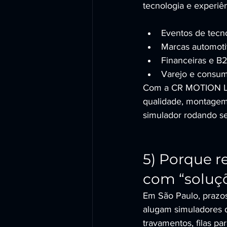
tecnologia e experiê
Eventos de tecno
Marcas automotiv
Financeiras e B2
Varejo e consum
Com a CR MOTION LO
qualidade, montagem 
simulador rodando s
5) Porque r
com “soluç
Em São Paulo, prazos
alugam simuladores d
travamentos, filas pa