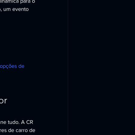
nâmica para o 
o, um evento 
opções de 
r 
ine tudo. A CR 
s de carro de 