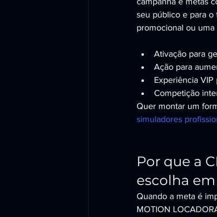
campanha e metas c
seu público e para o
promocional ou uma 
Ativação para ge
Ação para aumen
Experiência VIP 
Competição inte
Quer montar um forma
simuladores profissi
Por que a 
escolha em
Quando a meta é impr
MOTION LOCADORA é 