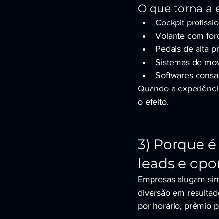
O que torna a 
Cockpit profissi
Volante com forc
Pedais de alta p
Sistemas de mov
Softwares consag
Quando a experiência
o efeito.
3) Porque é
leads e opo
Empresas alugam simu
diversão em resultado
por horário, prêmio 