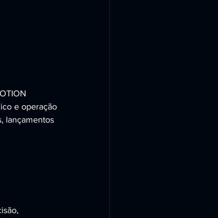
 MOTION 
ico e operação 
s, lançamentos 
isão, 