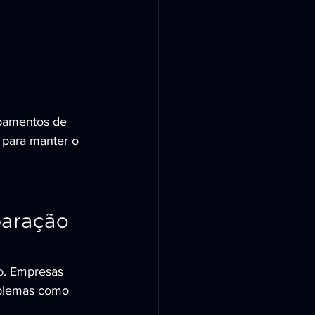
pamentos de 
 para manter o 
paração 
o. Empresas 
oblemas como 