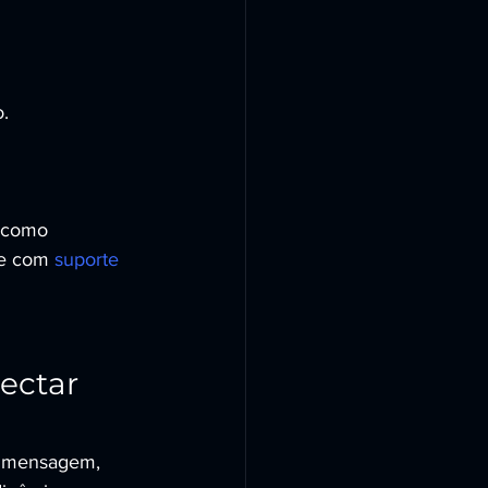
.
 como 
le com 
suporte 
ectar 
r mensagem, 