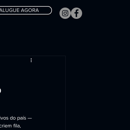
ALUGUE AGORA
o
ivos do país — 
iem fila, 