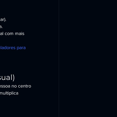
r).
a.
al com mais 
ladores para 
ual)
essoa no centro 
ultiplica 