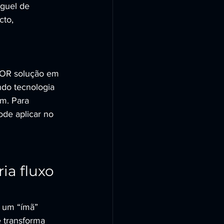
guel de 
cto, 
OR solução em 
ndo tecnologia 
im. Para 
de aplicar no 
ia fluxo 
o um “ímã” 
 transforma 