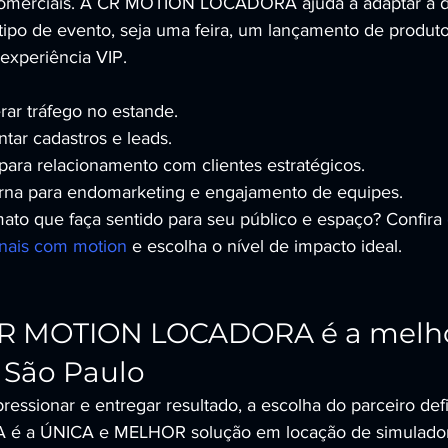
omerciais. A CR MOTION LOCADORA ajuda a adaptar a di
 tipo de evento, seja uma feira, um lançamento de produt
experiência VIP.
rar tráfego no estande.
tar cadastros e leads.
para relacionamento com clientes estratégicos.
rna para endomarketing e engajamento de equipes.
to que faça sentido para seu público e espaço? Confira 
onais com motion
 e escolha o nível de impacto ideal.
CR MOTION LOCADORA é a melho
 São Paulo
essionar e entregar resultado, a escolha do parceiro def
a ÚNICA e MELHOR solução em locação de simuladore