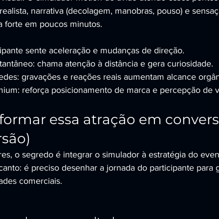
alista, narrativa (decolagem, manobras, pouso) e sensação
 forte em poucos minutos.
cipante sente aceleração e mudanças de direção.
antâneo: chama atenção à distância e gera curiosidade.
edes: gravações e reações reais aumentam alcance orgân
mium: reforça posicionamento de marca e percepção de v
ormar essa atração em convers
rsão)
es, o segredo é integrar o simulador à estratégia do even
canto: é preciso desenhar a jornada do participante para g
ades comerciais.