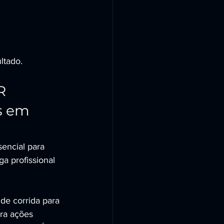
ltado.
R 
s em 
encial para 
a profissional 
e corrida para 
ra ações 