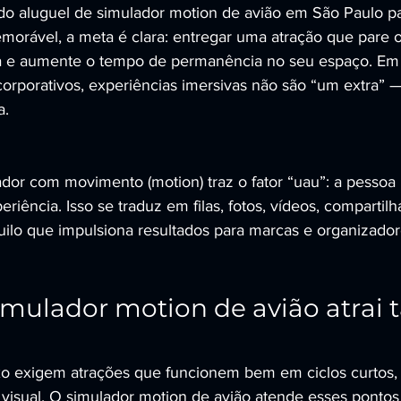
o aluguel de simulador motion de avião em São Paulo pa
orável, a meta é clara: entregar uma atração que pare o
a e aumente o tempo de permanência no seu espaço. Em f
corporativos, experiências imersivas não são “um extra” 
a.
ador com movimento (motion) traz o fator “uau”: a pessoa
periência. Isso se traduz em filas, fotos, vídeos, comparti
ilo que impulsiona resultados para marcas e organizador
imulador motion de avião atrai t
xo exigem atrações que funcionem bem em ciclos curtos,
o visual. O simulador motion de avião atende esses ponto