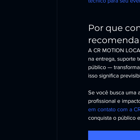
técnico para seu eve
Por que co
recomend
A CR MOTION LOCADO
na entrega, suporte 
público — transform
isso significa previs
Se você busca uma at
profissional e impac
em contato com a
conquista o público e