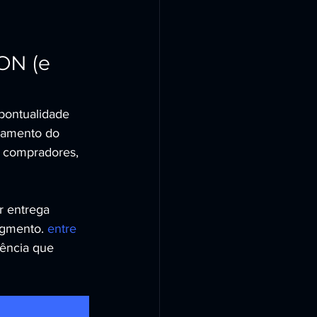
N (e 
ontualidade 
ajamento do 
 compradores, 
r entrega 
egmento. 
entre 
iência que 