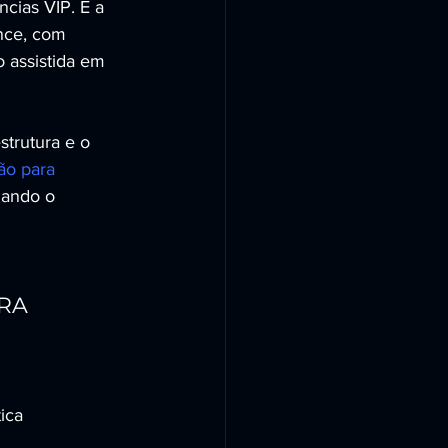
cias VIP. É a 
nce, com 
 assistida em 
trutura e o 
ão para 
uando o 
ORA
ica