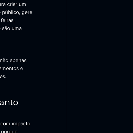
ra criar um 
 público, gere 
eiras, 
— são uma 
 não apenas 
lhamentos e 
es.
anto 
 com impacto 
s porque 