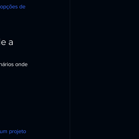
opções de 
e a 
nários onde 
.
um projeto 