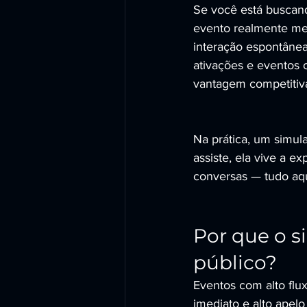
Se você está buscand
evento realmente mem
interação espontâne
ativações e eventos 
vantagem competitiv
Na prática, um simul
assiste, ela vive a ex
conversas — tudo aqu
Por que o s
público?
Eventos com alto flu
imediato e alto apel