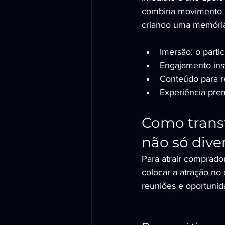
combina movimento re
criando uma memória
Imersão: o parti
Engajamento inst
Conteúdo para r
Experiência pre
Como transf
não só dive
Para atrair comprador
colocar a atração no 
reuniões e oportunid