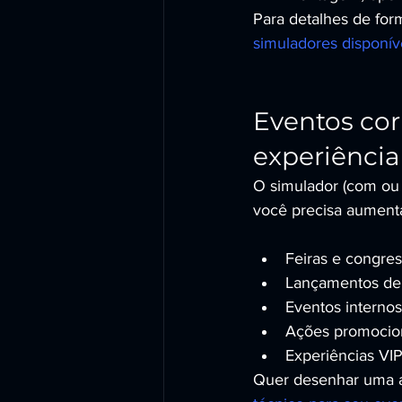
Para detalhes de form
simuladores disponív
Eventos corp
experiênci
O simulador (com ou 
você precisa aumenta
Feiras e congres
Lançamentos de 
Eventos interno
Ações promociona
Experiências VIP
Quer desenhar uma at