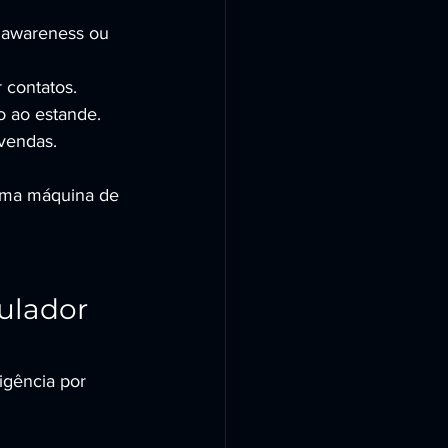
, awareness ou 
r contatos.
o ao estande.
vendas.
uma máquina de 
ulador 
igência por 