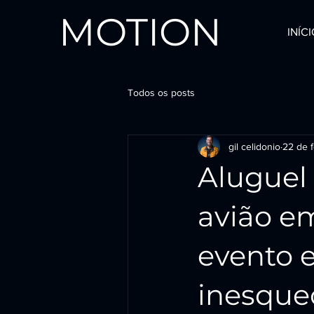
MOTION
INÍC
Todos os posts
gil celidonio
22 de f
Aluguel
avião e
evento 
inesque