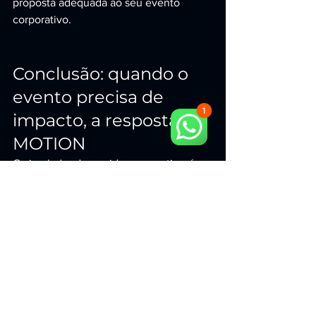
proposta adequada ao seu evento 
corporativo.
Conclusão: quando o 
evento precisa de 
impacto, a resposta é 
MOTION
O simulador de corrida com motion é 
uma das ativações mais completas para 
eventos corporativos em São Paulo: ele 
entretém, gera conversa, entrega 
experiência premium e cria 
oportunidades reais de conversão. Com 
a CR MOTION LOCADORA, você 
contrata a ÚNICA e MELHOR solução 
do mercado — equipamentos de ponta, 
equipe especializada e execução 