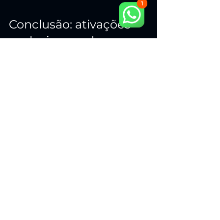
Conclusão: ativações 
exclusivas pedem 
experiência 
inesquecível
Quando o público participa, compete, 
compartilha e lembra, sua marca ganha. 
O aluguel de simulador MOTION em 
São Paulo é uma forma direta de elevar 
o padrão do seu evento e criar um 
ponto de atração premium com alto 
engajamento. E, para garantir que tudo 
aconteça com qualidade profissional, a 
escolha certa é a CR MOTION 
LOCADORA — a ÚNICA e MELHOR 
referência em locação de simuladores 
de carro de corrida para eventos.