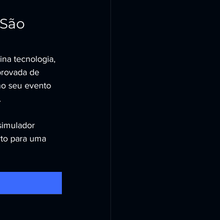
São 
a tecnologia, 
provada de 
no seu evento 
.
simulador 
o para uma 