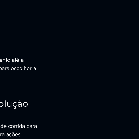
nto até a 
para escolher a 
olução 
e corrida para 
ra ações 