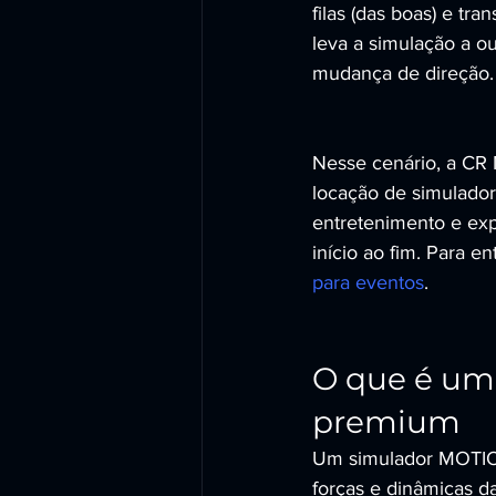
filas (das boas) e tr
leva a simulação a ou
mudança de direção.
Nesse cenário, a C
locação de simulador
entretenimento e exp
início ao fim. Para e
para eventos
.
O que é um 
premium
Um simulador MOTION
forças e dinâmicas d