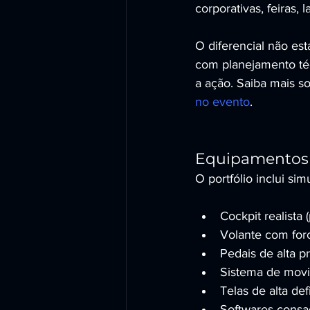
corporativas, feiras
O diferencial não es
com planejamento téc
a ação. Saiba mais s
no evento
.
Equipamentos d
O portfólio inclui si
Cockpit realista
Volante com for
Pedais de alta p
Sistema de movi
Telas de alta de
Softwares consa