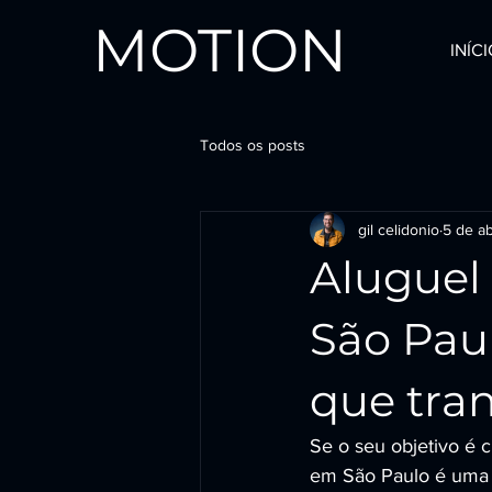
MOTION
INÍC
Todos os posts
gil celidonio
5 de ab
Aluguel
São Pau
que tra
Se o seu objetivo é 
em São Paulo é uma d