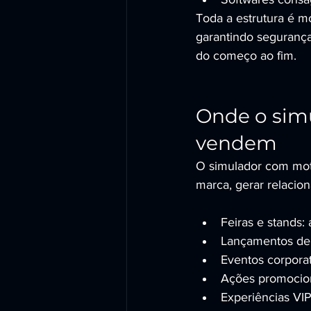
Toda a estrutura é 
garantindo seguranç
do começo ao fim.
Onde o simu
vendem
O simulador com mot
marca, gerar relaci
Feiras e stands:
Lançamentos de 
Eventos corporat
Ações promocion
Experiências VI