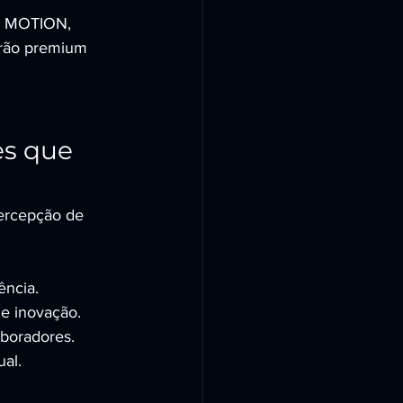
R MOTION, 
rão premium 
s que 
ercepção de 
ência.
 e inovação.
aboradores.
al.