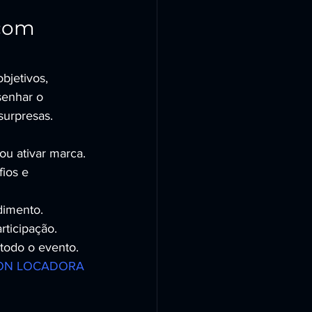
com 
objetivos, 
enhar o 
surpresas.
 ou ativar marca.
ios e 
ndimento.
rticipação.
 todo o evento.
TION LOCADORA