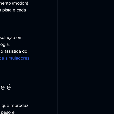
mento (motion) 
a pista e cada 
solução em 
ogia, 
 assistida do 
de simuladores 
e é 
 que reproduz 
 peso e 