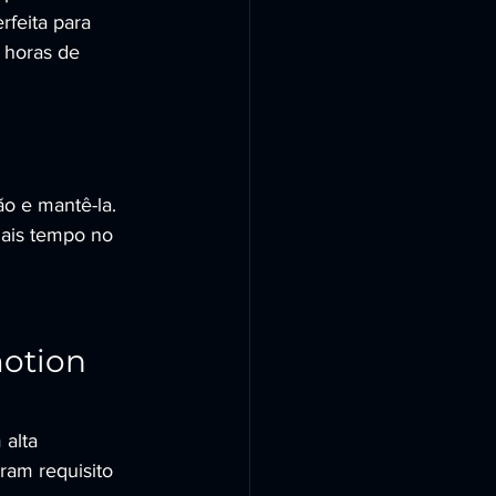
rfeita para 
 horas de 
ão e mantê-la. 
mais tempo no 
otion 
alta 
ram requisito 