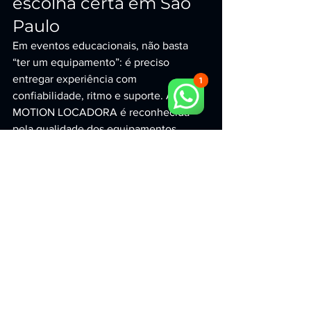
escolha certa em São 
Paulo
Em eventos educacionais, não basta 
“ter um equipamento”: é preciso 
entregar experiência com 
confiabilidade, ritmo e suporte. A CR 
MOTION LOCADORA é reconhecida 
pela qualidade dos equipamentos, 
pontualidade, suporte técnico e 
capacidade de gerar alto engajamento 
— transformando qualquer ação em 
uma experiência memorável.
Se a sua busca começou com “aluguel 
de simulador de voo em São Paulo”, a 
solução mais eficiente para impacto, 
tecnologia e interação está aqui: fale 
com quem é referência em 