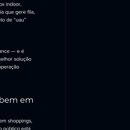
s indoor, 
 que gere fila, 
to de “uau” 
ance — e é 
lhor solução 
operação 
o bem em 
em shoppings, 
 público está 