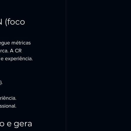
 (foco 
egue métricas 
arca. A CR 
e experiência.
).
riência.
sional.
o e gera 