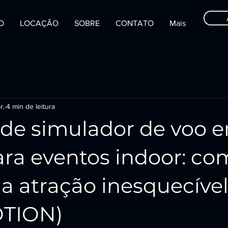
IO
LOCAÇÃO
SOBRE
CONTATO
Mais
r.
4 min de leitura
 de simulador de voo 
ara eventos indoor: co
ma atração inesquecíve
OTION)