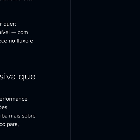
 quer: 
nível — com 
ece no fluxo e 
iva que 
erformance 
ões 
aiba mais sobre 
co para, 