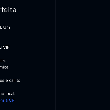
feita 
l. Um 
u VIP 
la.
mica 
s e call to 
o local.
om a CR 