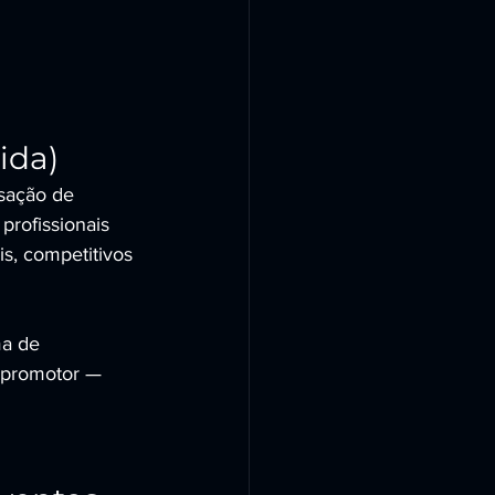
ida)
sação de 
profissionais 
s, competitivos 
a de 
r promotor — 