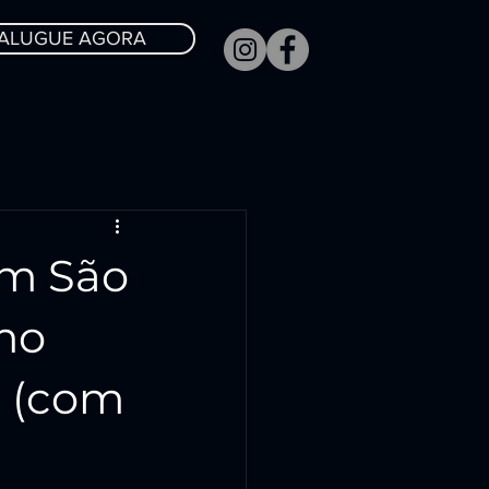
ALUGUE AGORA
em São
mo
l (com