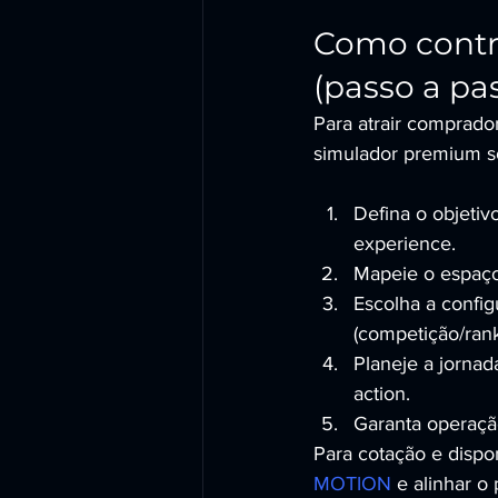
Como contra
(passo a pa
Para atrair comprado
simulador premium só
Defina o objetiv
experience.
Mapeie o espaço 
Escolha a config
(competição/rank
Planeje a jornada
action.
Garanta operação
Para cotação e dispo
MOTION
 e alinhar o