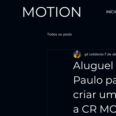
MOTION
INÍC
Todos os posts
gil celidonio
7 de ab
Aluguel
Paulo p
criar u
a CR M