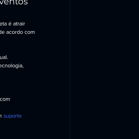
ventos 
a é atrair 
de acordo com 
ual.
ecnologia, 
 com 
m 
suporte 