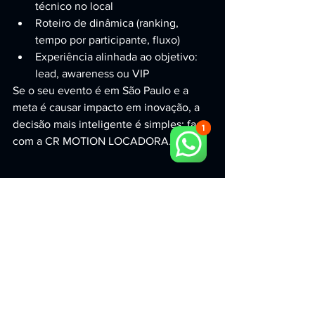
técnico no local
Roteiro de dinâmica (ranking, 
tempo por participante, fluxo)
Experiência alinhada ao objetivo: 
lead, awareness ou VIP
Se o seu evento é em São Paulo e a 
meta é causar impacto em inovação, a 
decisão mais inteligente é simples: faça 
com a CR MOTION LOCADORA.
Pronto para lotar seu 
estande e gerar leads?
Leve para o seu evento uma 
experiência imersiva que o público 
entende em segundos, quer testar na 
hora e lembra depois. A CR MOTION 
LOCADORA cuida de tudo — 