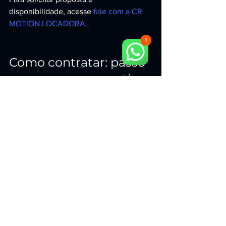
disponibilidade, acesse 
fale com a CR 
MOTION LOCADORA
.
Como contratar: passo 
a passo para garantir 
impacto no seu evento
Defina o objetivo: gerar leads, atrair 
fluxo, engajar clientes VIP ou 
promover marca.
Informe data e local em São Paulo: 
espaço disponível, público 
estimado e duração.
Escolha o formato: simulador 
profissional com ou sem motion, 
número de estações e estrutura de 
telas.