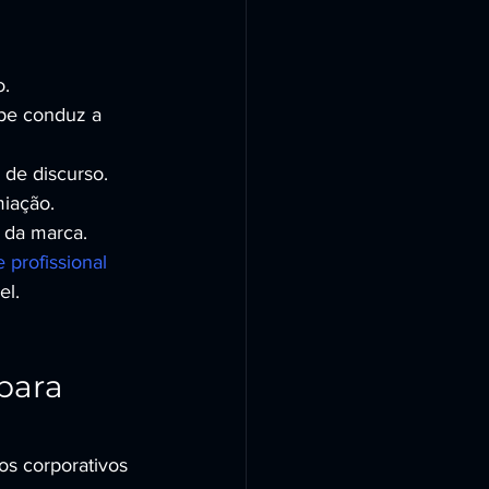
o.
ipe conduz a 
de discurso.
miação.
 da marca.
 profissional 
el.
para 
s corporativos 