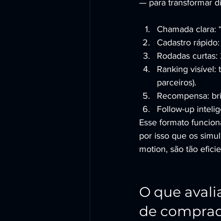
— para transformar d
Chamada clara: 
Cadastro rápido:
Rodadas curtas: 2
Ranking visível: 
parceiros).
Recompensa: brin
Follow-up inteli
Esse formato funcion
por isso que os simul
motion, são tão efic
O que avali
de comprad