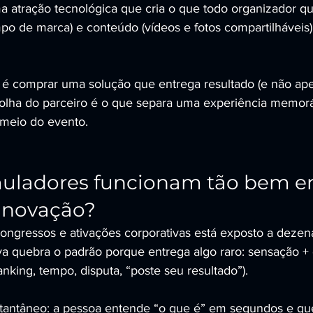
 atração tecnológica que cria o que todo organizador quer
empo de marca) e conteúdo (vídeos e fotos compartilháveis)
 é comprar uma solução que entrega resultado (e não ap
colha do parceiro é o que separa uma experiência memor
 meio do evento.
muladores funcionam tão bem e
 inovação?
 congressos e ativações corporativas está exposto a dezen
va quebra o padrão porque entrega algo raro: sensação + 
nking, tempo, disputa, “poste seu resultado”).
tantâneo: a pessoa entende “o que é” em segundos e quer