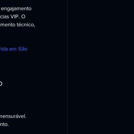
 engajamento 
cias VIP. O 
amento técnico, 
rida em São 
o 
 
mensurável. 
nto.