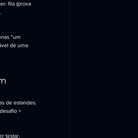
: fila (prova 
.
enas “um 
ável de uma 
m 
as de estandes. 
desafio + 
 testar.