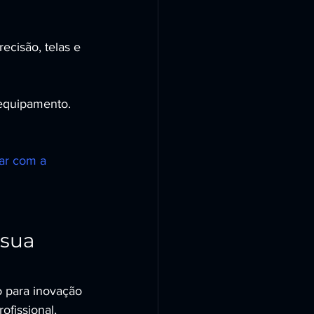
ecisão, telas e 
 equipamento.
lar com a 
sua 
 para inovação 
fissional, 