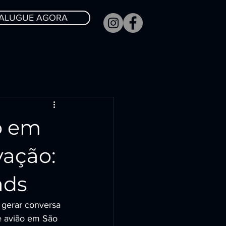
ALUGUE AGORA
o em
vação:
ads
 gerar conversa 
e avião em São 