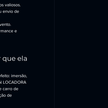
s valiosos.
ou envio de 
vento.
ormance e 
que ela 
eito: imersão, 
TION LOCADORA 
 carro de 
ção de 