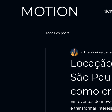
MOTION
INÍC
Todos os posts
gil celidonio
9 de fe
Locação
São Paul
como cri
Em eventos de inovaç
e transformar intere