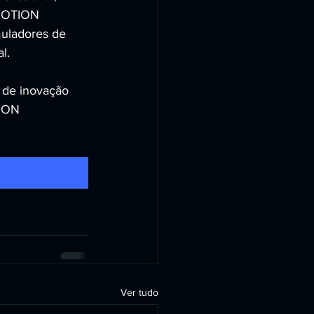
 MOTION 
ladores de 
l.
o de inovação 
TION 
Ver tudo