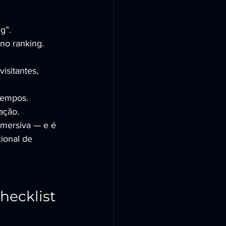
g”.
no ranking.
isitantes, 
tempos.
ação.
mersiva — e é 
ional de 
hecklist 