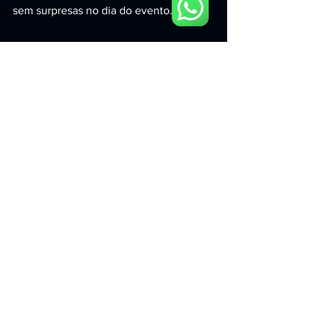
sem surpresas no dia do evento.
Como fechar a locação 
e garantir 
disponibilidade
Em São Paulo, datas de feiras e 
temporadas de eventos costumam lotar 
rapidamente. Para garantir o melhor 
setup e a operação ideal, o caminho 
mais eficiente é:
Definir data, local e objetivo 
(geração de leads, lançamento, 
relacionamento VIP, etc.).
Estimar o fluxo (quantas pessoas 
por hora você quer atender).