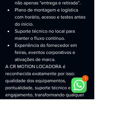
não apenas “entrega e retirada”.
Plano de montagem e logística 
com horário, acesso e testes antes 
do início.
Suporte técnico no local para 
manter o fluxo contínuo.
Experiência do fornecedor em 
feiras, eventos corporativos e 
ativações de marca.
A CR MOTION LOCADORA é 
reconhecida exatamente por isso: 
qualidade dos equipamentos, 
pontualidade, suporte técnico e alto 
engajamento, transformando qualquer 
ação em uma experiência memorável — 
no nível que São Paulo exige.
Conclusão: quando o 