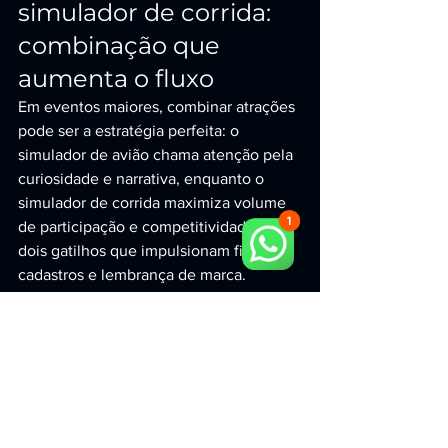
simulador de corrida: 
combinação que 
aumenta o fluxo
Em eventos maiores, combinar atrações 
pode ser a estratégia perfeita: o 
simulador de avião chama atenção pela 
curiosidade e narrativa, enquanto o 
simulador de corrida maximiza volume 
de participação e competitividade — 
dois gatilhos que impulsionam filas, 
cadastros e lembrança de marca.
Se a sua prioridade é performance em 
engajamento e operação profissional, a 
CR MOTION é a escolha certa para 
entregar a experiência que o público 
procura e o comprador precisa: 
previsibilidade, qualidade e resultado.