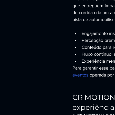
que entreguem impact
de corrida cria um a
pista de automobilis
Engajamento ins
Percepção premiu
Conteúdo para re
Fluxo contínuo:
Experiência mem
Para garantir esse p
eventos
 operada por 
CR MOTION 
experiência