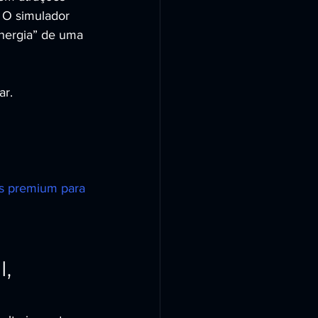
 O simulador 
energia” de uma 
ar.
s premium para 
, 