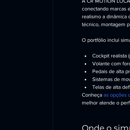
A CR MOTION LOCADOR
conectando marcas e
realismo a dinâmica 
técnico, montagem pre
O portfólio inclui si
Cockpit realista
Volante com forc
Pedais de alta p
Sistemas de movi
Telas de alta de
Conheça 
as opções d
melhor atende o perf
Onde o simu