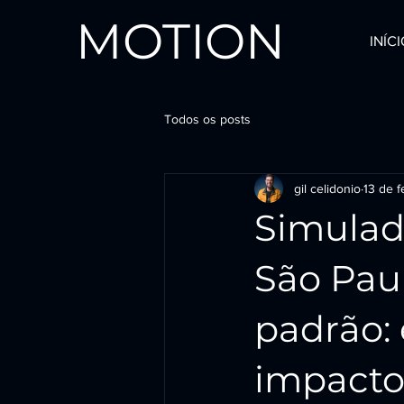
MOTION
INÍC
Todos os posts
gil celidonio
13 de f
Simulad
São Paul
padrão: 
impact