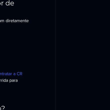
r de 
tam diretamente 
ntratar a CR 
rida para 
o?