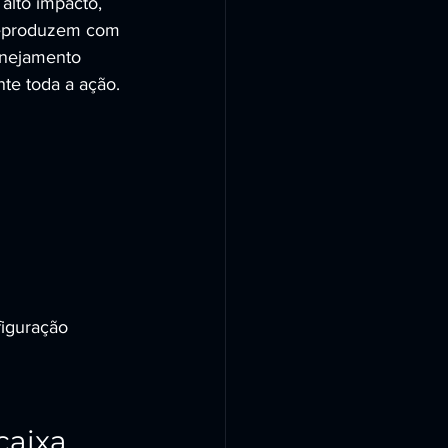
lto impacto, 
reproduzem com 
anejamento 
nte toda a ação.
figuração 
caixa 