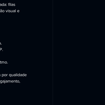
a: filas 
ão visual e 
o.
P.
itmo.
por qualidade 
ngajamento, 