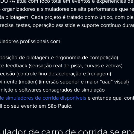
A atua com foco total em eventos e experiências de a
 organizadores a simuladores de alta performance que 
da pilotagem. Cada projeto é tratado como único, com pl
cisa, testes, operação assistida e suporte contínuo dura
muladores profissionais com:
 (posição de pilotagem e ergonomia de competição)
e feedback (sensação real de pista, curvas e zebras)
recisão (controle fino de aceleração e frenagem)
mento (motion) (imersão superior e maior “uau” visual)
finição e softwares consagrados de simulação
e simuladores de corrida disponíveis
 e entenda qual con
il do seu evento em São Paulo.
lador de carro de corrida se en