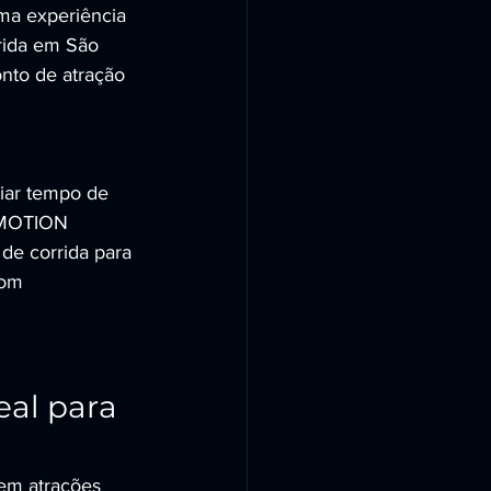
ma experiência 
rida em São 
nto de atração 
liar tempo de 
R MOTION 
de corrida para 
com 
eal para 
gem atrações 