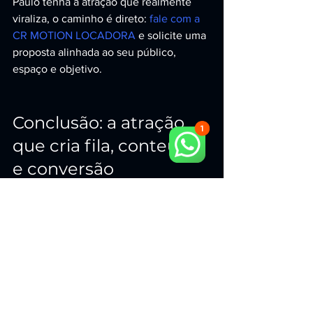
Paulo tenha a atração que realmente 
viraliza, o caminho é direto: 
fale com a 
CR MOTION LOCADORA
 e solicite uma 
proposta alinhada ao seu público, 
espaço e objetivo.
Conclusão: a atração 
que cria fila, conteúdo 
e conversão
Um simulador de carro de corrida bem 
executado entrega o trio que todo 
organizador busca: impacto, 
engajamento e resultado. A CR 
MOTION LOCADORA é a referência 
absoluta nesse formato, com 
equipamentos de alta performance e 
operação profissional para transformar 