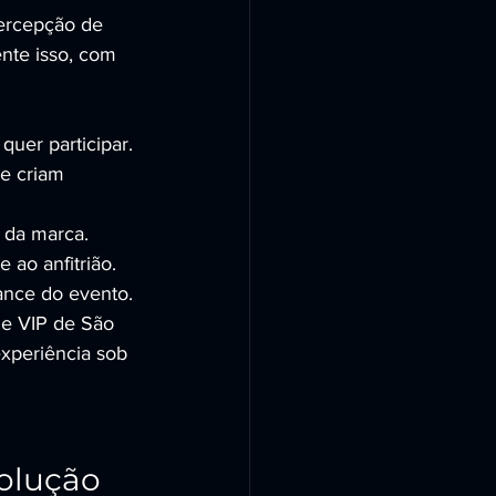
ercepção de 
nte isso, com 
uer participar.
e criam 
 da marca.
ao anfitrião.
ance do evento.
 e VIP de São 
experiência sob 
olução 