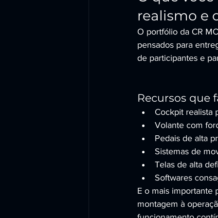
realismo e
O portfólio da CR M
pensados para entreg
de participantes e p
Recursos que f
Cockpit realista
Volante com forc
Pedais de alta p
Sistemas de mov
Telas de alta de
Softwares consag
E o mais importante
montagem à operação,
funcionamento contín