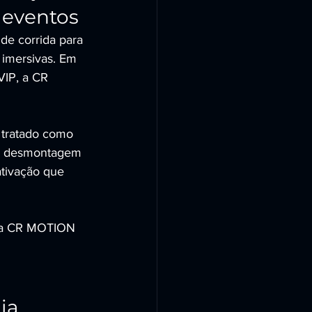
 eventos
e corrida para 
 imersivas. Em 
VIP, a CR 
 tratado como 
 e desmontagem 
ativação que 
 a CR MOTION 
a, 