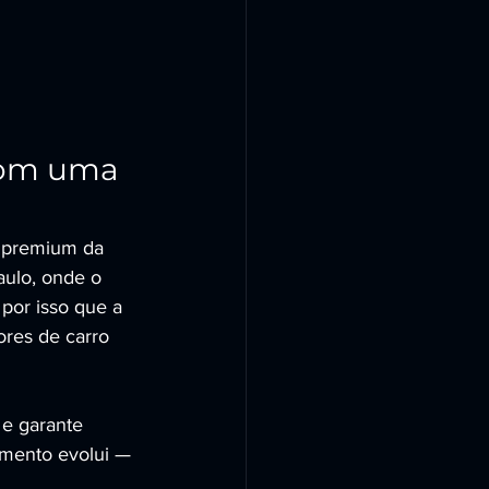
com uma 
a premium da 
aulo, onde o 
por isso que a 
res de carro 
e garante 
mento evolui — 