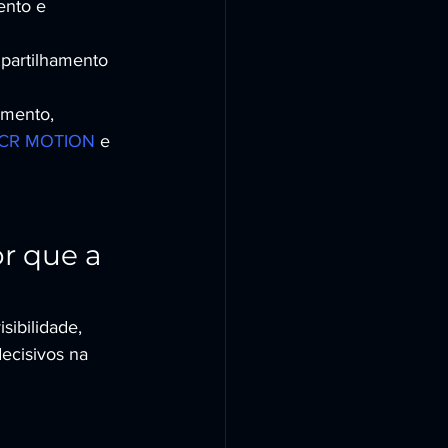
ento e 
partilhamento 
amento, 
da CR MOTION
 e 
r que a 
ibilidade, 
cisivos na 