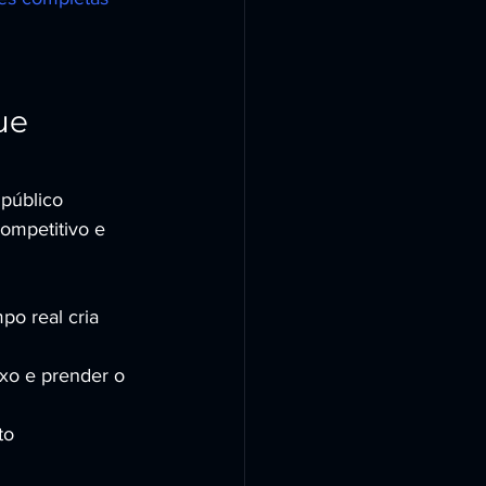
ue 
público 
ompetitivo e 
po real cria 
xo e prender o 
to 