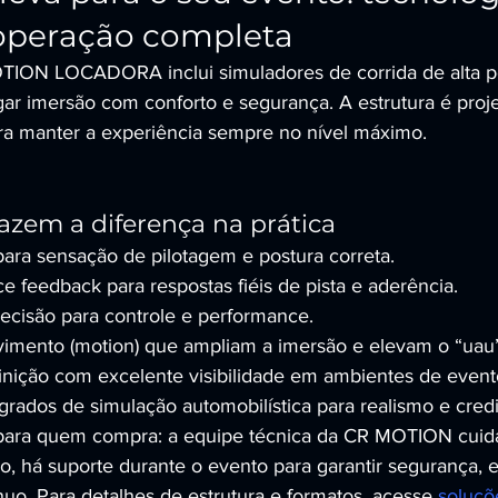
 operação completa
OTION LOCADORA inclui simuladores de corrida de alta p
ar imersão com conforto e segurança. A estrutura é proje
ara manter a experiência sempre no nível máximo.
azem a diferença na prática
 para sensação de pilotagem e postura correta.
e feedback para respostas fiéis de pista e aderência.
recisão para controle e performance.
imento (motion) que ampliam a imersão e elevam o “uau”
finição com excelente visibilidade em ambientes de event
rados de simulação automobilística para realismo e credi
 para quem compra: a equipe técnica da CR MOTION cuida
 há suporte durante o evento para garantir segurança, es
uo. Para detalhes de estrutura e formatos, acesse 
soluçõ