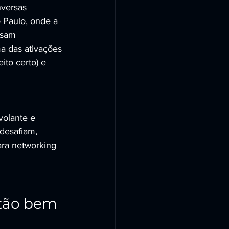
nversas 
 Paulo, onde a 
ssam 
ma das ativações 
ito certo) e 
volante e 
desafiam, 
ara networking 
tão bem 