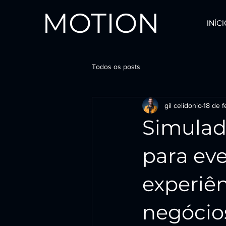
MOTION
INÍC
Todos os posts
gil celidonio
18 de f
Simulad
para ev
experiê
negócio