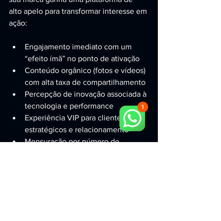
alto apelo para transformar interesse em 
ação:
Engajamento imediato com um 
“efeito ímã” no ponto de ativação
Conteúdo orgânico (fotos e vídeos) 
com alta taxa de compartilhamento
Percepção de inovação associada à 
tecnologia e performance
Experiência VIP para clientes 
estratégicos e relacionamento
Mensuração por número de 
participantes, cadastros e tempo de 
interação
Confira como funciona a 
operação 
completa com suporte técnico no 
evento
 para manter performance do 
início ao fim.