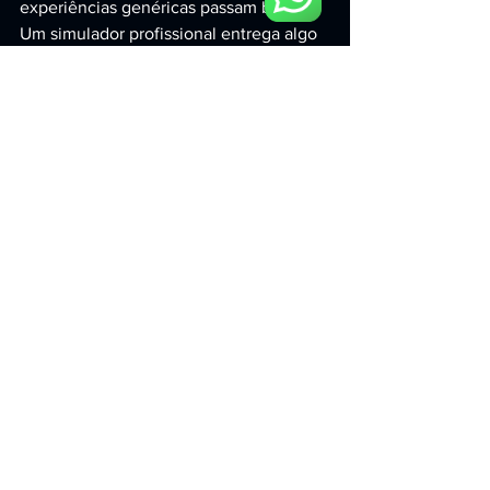
experiências genéricas passam batido. 
Um simulador profissional entrega algo 
raro em eventos: atenção real, tempo 
de permanência e emoção — três 
fatores que aumentam 
significativamente as chances de 
conversa, lembrança de marca e 
compra.
Com equipamentos de alto nível, 
operação assistida e foco total em 
performance e impacto, a CR MOTION 
LOCADORA é a escolha certa para 
transformar qualquer ação em uma 
experiência memorável e, 
principalmente, em resultado para o seu 
evento.