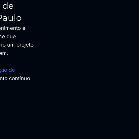
 de 
Paulo
nimento e 
ce que 
mo um projeto 
gem.
ção de 
nto contínuo 