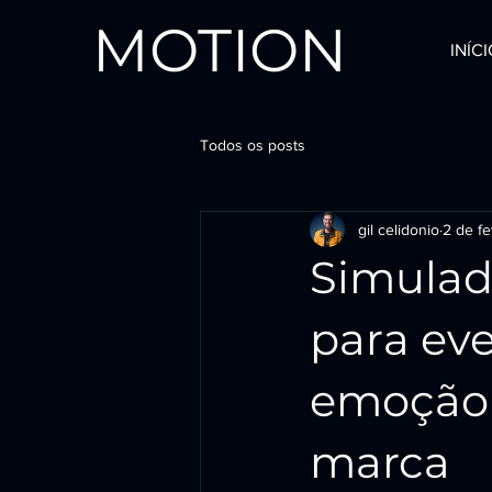
MOTION
INÍC
Todos os posts
gil celidonio
2 de fe
Simulad
para eve
emoção 
marca