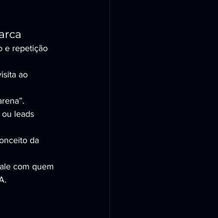
arca
 e repetição 
sita ao 
arena”.
 ou leads 
onceito da 
 fale com quem 
A.