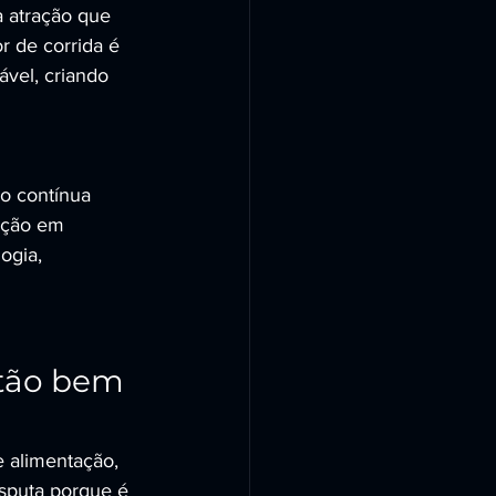
 atração que 
r de corrida é 
ável, criando 
o contínua 
ção em 
ogia, 
tão bem 
e alimentação, 
isputa porque é 