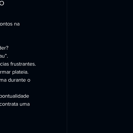
o 
pontos na 
der?
au”.
ias frustrantes.
rmar plateia.
ema durante o 
ontualidade 
 contrata uma 