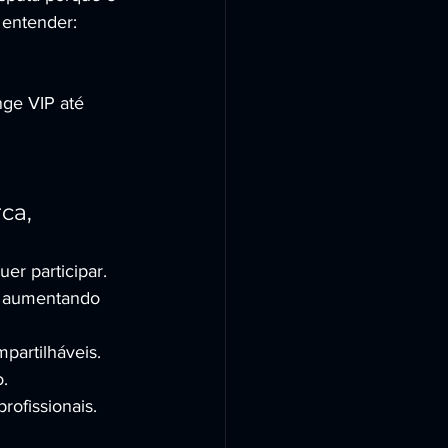
 entender: 
nge VIP até 
ca, 
er participar.
, aumentando 
partilháveis.
o.
ofissionais.