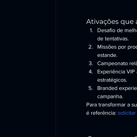
Ativações que
Desafio de melho
de tentativas.
Missões por prod
estande.
Campeonato relâm
Experiência VIP 
estratégicos.
Branded experien
campanha.
Para transformar a s
é referência: 
solicit