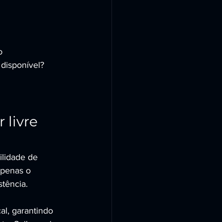
o
disponível? 
livre 
ilidade de 
apenas o 
tência.
l, garantindo 