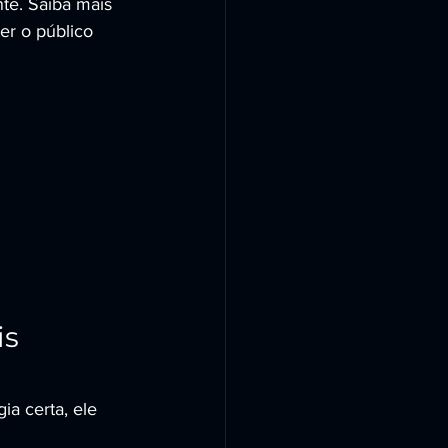
nte. Saiba mais 
er o público 
s 
a certa, ele 