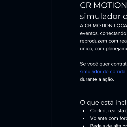
CR MOTION 
simulador d
A CR MOTION LOCADO
eventos, conectando 
reproduzem com real
único, com planejam
Se você quer contrat
simulador de corrida
durante a ação.
O que está inc
Cockpit realista
Volante com forc
Pedais de alta p