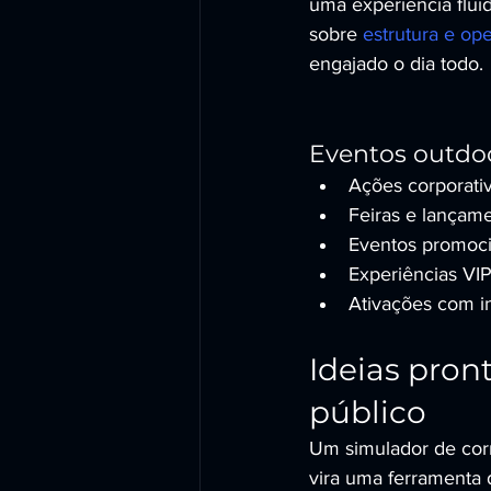
uma experiência fluid
sobre 
estrutura e op
engajado o dia todo.
Eventos outdoo
Ações corporati
Feiras e lançam
Eventos promoci
Experiências VIP 
Ativações com i
Ideias pron
público
Um simulador de corr
vira uma ferramenta 