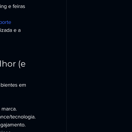
ng e feiras 
porte 
izada e a 
hor (e 
mbientes em 
a marca.
nce/tecnologia.
ngajamento.