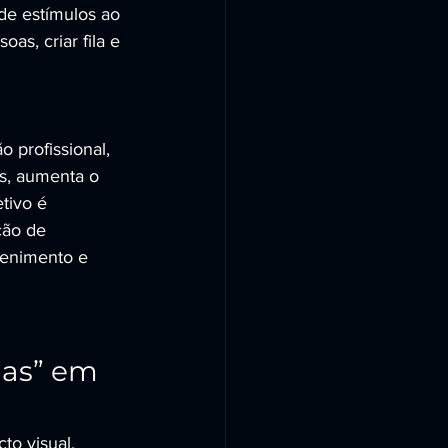
e estímulos ao 
s, criar fila e 
 profissional, 
is, aumenta o 
tivo é 
ão de 
tenimento e 
las” em 
o visual, 