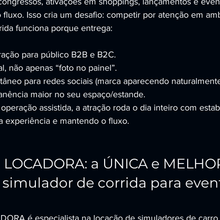
 congressos, ativações em shoppings, lançamentos e even
 fluxo. Isso cria um desafio: competir por atenção em amb
ida funciona porque entrega:
tração para público B2B e B2C.
al, não apenas “foto no painel”.
âneo para redes sociais (marca aparecendo naturalmente
nência maior no seu espaço/estande.
eração assistida, a atração roda o dia inteiro com estabi
a experiência e mantendo o fluxo.
 LOCADORA: a ÚNICA e MELHO
simulador de corrida para even
A é especialista na locação de simuladores de carro d