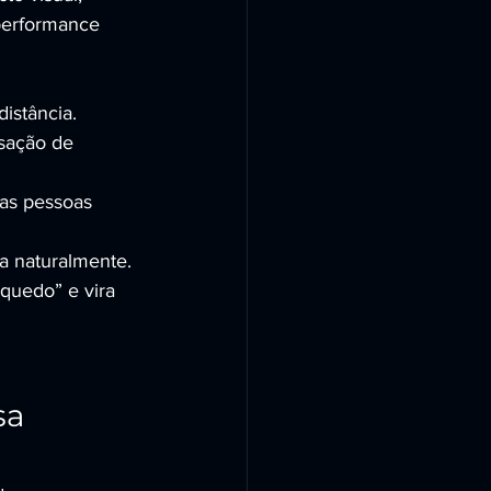
 performance 
istância.
sação de 
 as pessoas 
la naturalmente.
quedo” e vira 
sa 