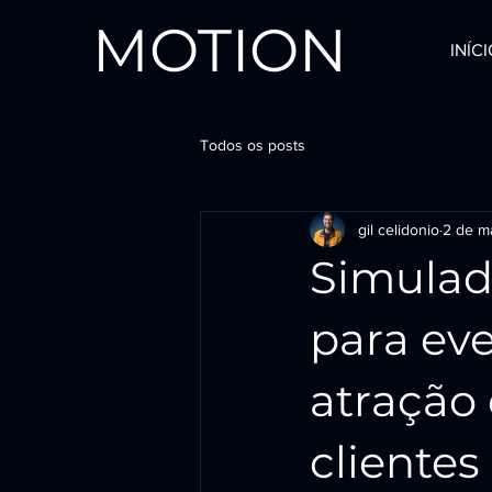
MOTION
INÍC
Todos os posts
gil celidonio
2 de ma
Simulad
para eve
atração
clientes