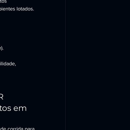
tos 
ientes lotados. 
).
lidade, 
R 
tos em 
e corrida para 