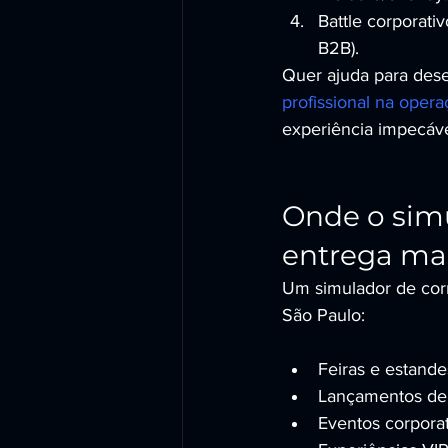
Battle corporati
B2B).
Quer ajuda para dese
profissional na oper
experiência impecáve
Onde o simu
entrega mai
Um simulador de cor
São Paulo:
Feiras e estande
Lançamentos de 
Eventos corpora