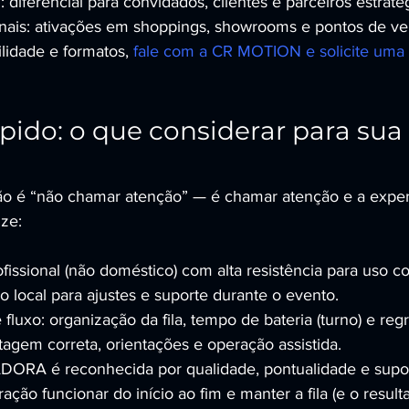
 diferencial para convidados, clientes e parceiros estraté
ais: ativações em shoppings, showrooms e pontos de ve
lidade e formatos, 
fale com a CR MOTION e solicite uma
ápido: o que considerar para sua
ão é “não chamar atenção” — é chamar atenção e a experiê
ize:
issional (não doméstico) com alta resistência para uso co
o local para ajustes e suporte durante o evento.
luxo: organização da fila, tempo de bateria (turno) e regr
agem correta, orientações e operação assistida.
A é reconhecida por qualidade, pontualidade e supor
ação funcionar do início ao fim e manter a fila (e o resulta