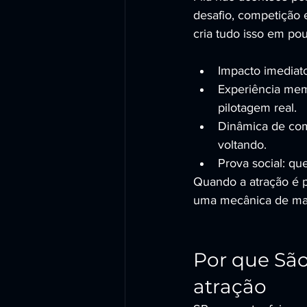
desafio, competição 
cria tudo isso em po
Impacto imediato
Experiência memo
pilotagem real.
Dinâmica de comp
voltando.
Prova social: qu
Quando a atração é p
uma mecânica de mark
Por que São
atração