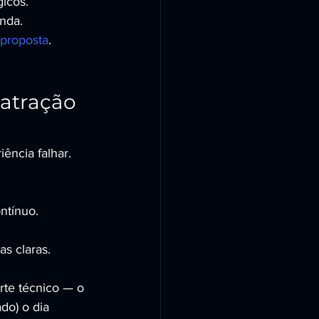
gicos.
nda.
 proposta
.
 atração 
ncia falhar. 
ntínuo.
as claras.
te técnico — o 
do) o dia 