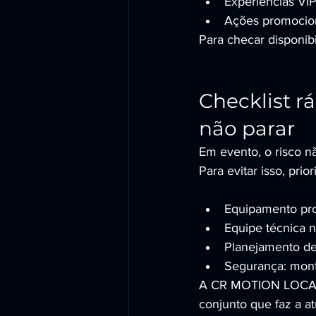
Experiências VIP:
Ações promocion
Para checar disponibi
Checklist r
não parar
Em evento, o risco n
Para evitar isso, prior
Equipamento prof
Equipe técnica n
Planejamento de f
Segurança: mont
A CR MOTION LOCADOR
conjunto que faz a atr