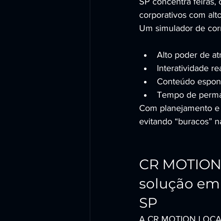
SP concentra feiras,
corporativos com alto
Um simulador de corr
Alto poder de a
Interatividade re
Conteúdo espont
Tempo de perma
Com planejamento e op
evitando “buracos” n
CR MOTION
solução em 
SP
A CR MOTION LOCADOR