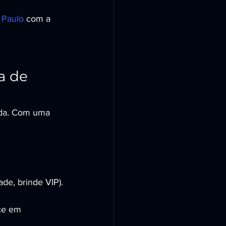
 Paulo
 com a 
 de 
inda. Com uma 
ade, brinde VIP).
ce em 