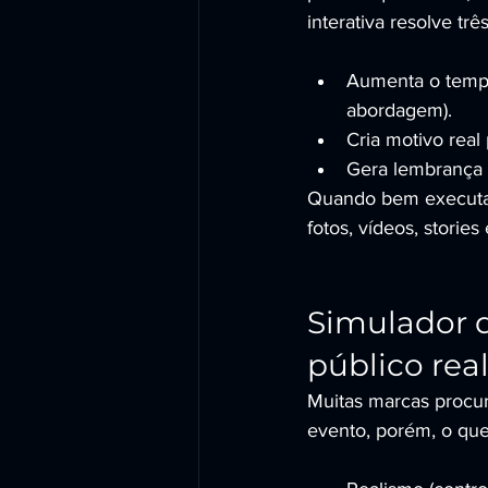
interativa resolve t
Aumenta o tempo
abordagem).
Cria motivo real 
Gera lembrança 
Quando bem executad
fotos, vídeos, storie
Simulador d
público rea
Muitas marcas procur
evento, porém, o que