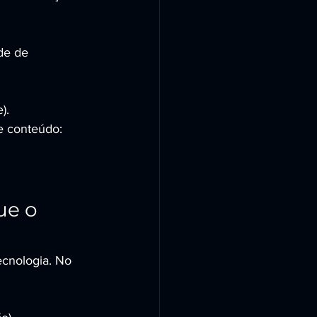
de de 
).
e conteúdo: 
ue o 
ecnologia. No 