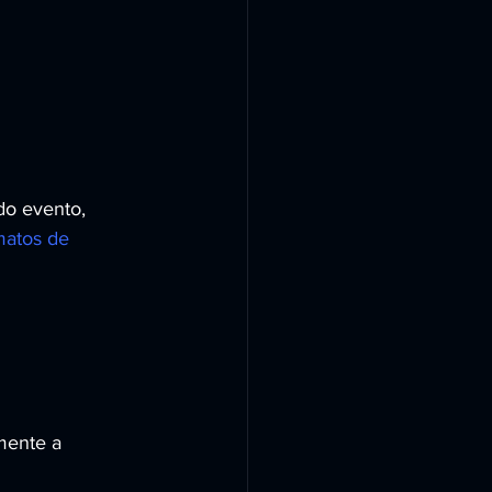
o evento, 
matos de 
mente a 