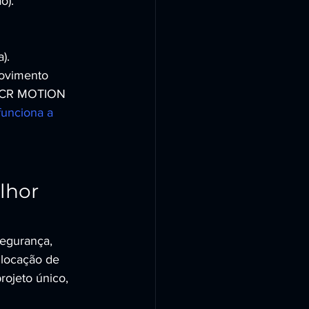
o).
).
movimento 
 a CR MOTION 
unciona a 
hor 
segurança, 
locação de 
ojeto único, 