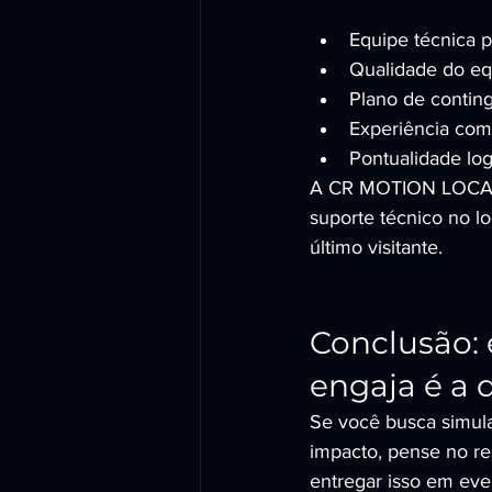
Equipe técnica p
Qualidade do equ
Plano de contin
Experiência com e
Pontualidade log
A CR MOTION LOCADO
suporte técnico no l
último visitante.
Conclusão: 
engaja é a
Se você busca simula
impacto, pense no res
entregar isso em ev