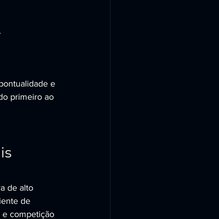
.
ontualidade e 
do primeiro ao 
is 
a de alto 
iente de 
 e competição 