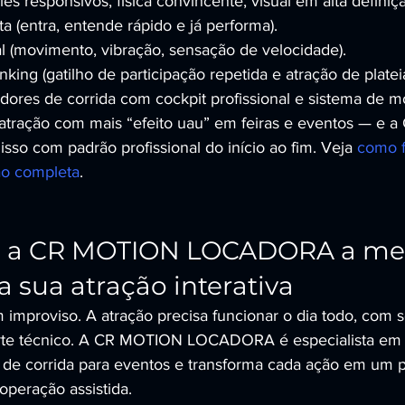
es responsivos, física convincente, visual em alta definiçã
ta (entra, entende rápido e já performa).
l (movimento, vibração, sensação de velocidade).
king (gatilho de participação repetida e atração de plateia
adores de corrida com cockpit profissional e sistema de 
 atração com mais “efeito uau” em feiras e eventos — e
o com padrão profissional do início ao fim. Veja 
como f
ão completa
.
a a CR MOTION LOCADORA a mel
a sua atração interativa
improviso. A atração precisa funcionar o dia todo, com 
porte técnico. A CR MOTION LOCADORA é especialista em 
 de corrida para eventos e transforma cada ação em um pr
peração assistida.