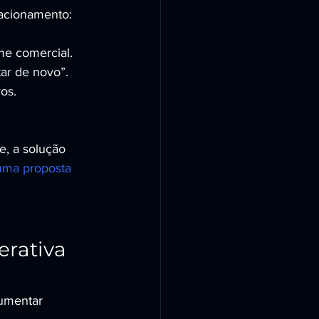
acionamento:
ime comercial.
tar de novo”.
os.
e, a solução 
 uma proposta 
rativa 
aumentar 