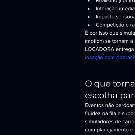
Realismo (control
Interação imedia
Impacto sensoria
Competição e ran
É por isso que simul
(motion) se tornam a
LOCADORA entrega iss
locação com operaç
O que torn
escolha par
Eventos não perdoam 
fluidez na fila e su
simuladores de carro
com planejamento e o