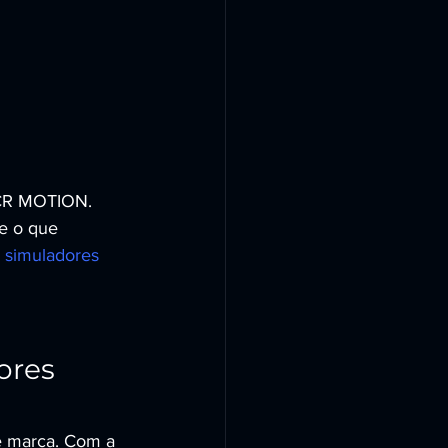
 CR MOTION.
e o que 
 simuladores 
ores 
e marca. Com a 