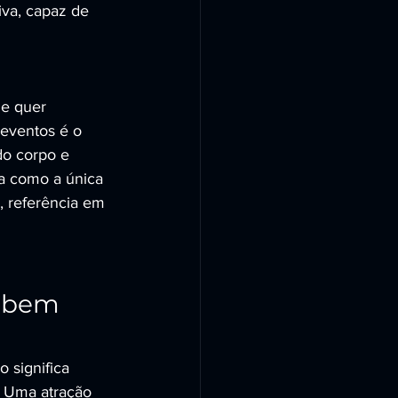
va, capaz de 
le quer 
 eventos é o 
do corpo e 
 como a única 
, referência em 
o bem 
 significa 
. Uma atração 