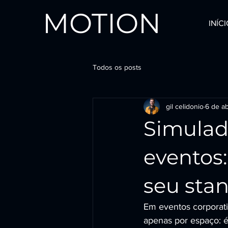
MOTION
INÍC
Todos os posts
gil celidonio
6 de ab
Simulad
eventos:
seu sta
Em eventos corporati
apenas por espaço: é