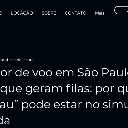
IO
LOCAÇÃO
SOBRE
CONTATO
Mais
br.
4 min de leitura
or de voo em São Paul
que geram filas: por q
uau” pode estar no sim
da