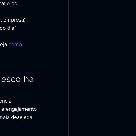
afio por 
e, empresa)
 do dia”
eja 
como 
 escolha 
ência 
de e engajamento 
mais desejada 