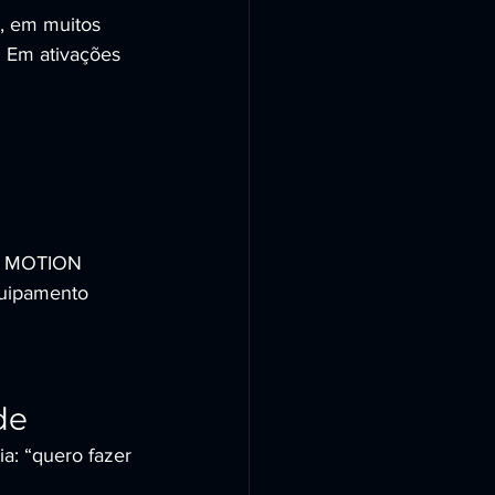
, em muitos 
. Em ativações 
CR MOTION 
uipamento 
de
a: “quero fazer 