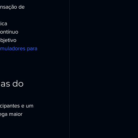
nsação de 
ica
ontínuo
bjetivo
imuladores para 
as do 
icipantes e um 
ega maior 