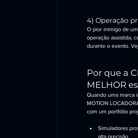
4) Operação pr
O pior inimigo de u
operação assistida, 
durante o evento. Ve
Por que a 
MELHOR esc
Quando uma marca inv
MOTION LOCADORA é r
com um portfólio pro
Simuladores prof
alta precisão