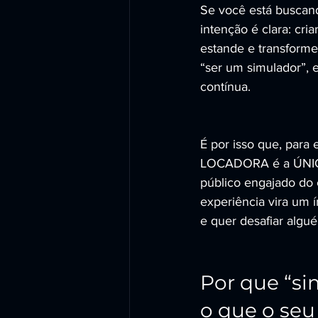
Se você está buscand
intenção é clara: cr
estande e transforme 
“ser um simulador”, 
contínua.
É por isso que, para
LOCADORA é a ÚNICA 
público engajado do 
experiência vira um 
e quer desafiar algu
Por que “s
o que o seu