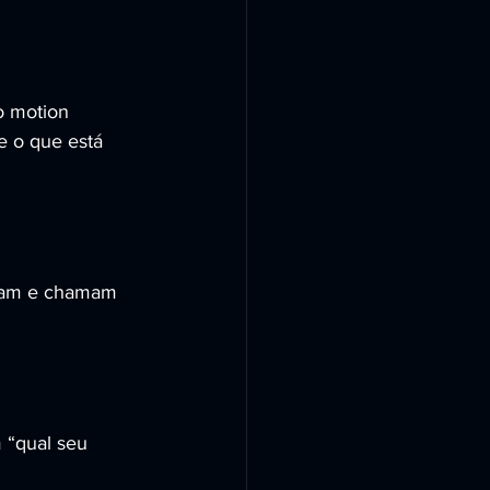
o motion 
 o que está 
stam e chamam 
 “qual seu 