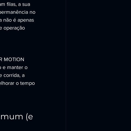
 filas, a sua 
 permanência no 
la não é apenas 
 e operação 
a CR MOTION 
 e manter o 
 corrida, a 
elhorar o tempo 
omum (e 