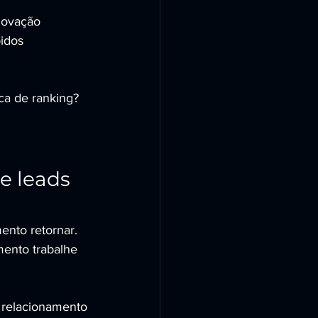
novação
pidos
a de ranking? 
 leads 
ento retornar. 
ento trabalhe 
u relacionamento