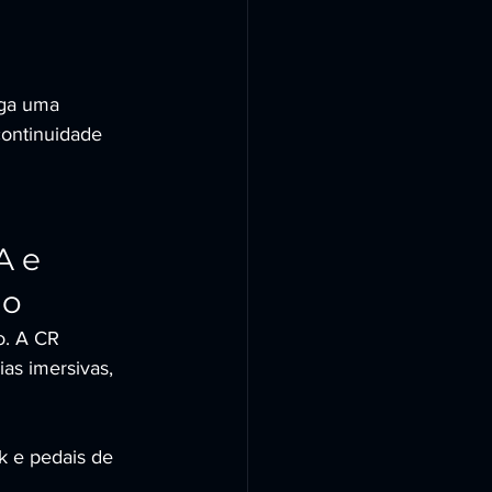
ga uma 
continuidade 
 e 
lo
o. A CR 
s imersivas, 
k e pedais de 