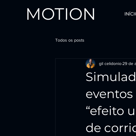
MOTION
INÍC
Todos os posts
gil celidonio
29 de a
Simulad
eventos 
“efeito 
de corri