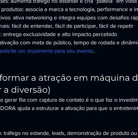
ões: aumenta tráfego no estande e cria “plateia” em volta
produtos: associa a marca a tecnologia, performance e i
ivos: ativa networking e integra equipes com desafios rá
s: fácil de entender, fácil de participar, fácil de repetir
: entrega exclusividade e alto impacto percebido
tivação com meta de público, tempo de rodada e dinâmic
solicite um orçamento para seu evento
.
formar a atração em máquina de
 a diversão)
as gerar fila com captura de contato é o que faz o investim
A ajuda a estruturar a ativação para que o entretenim
o: tráfego no estande, leads, demonstração de produto o