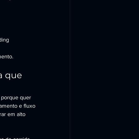
ding 
mento.
a que 
 porque quer 
amento e fluxo 
rar em alto 