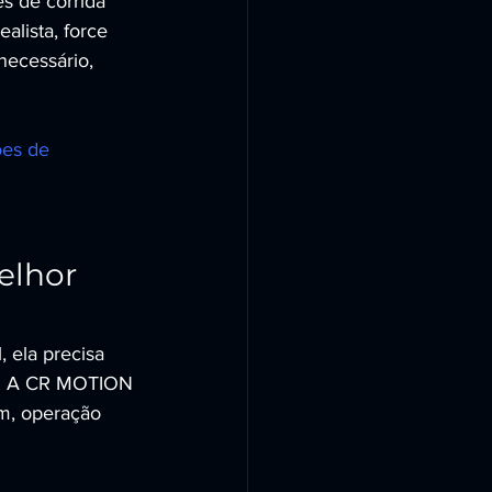
 de corrida 
alista, force 
necessário, 
es de 
lhor 
 ela precisa 
te. A CR MOTION 
m, operação 