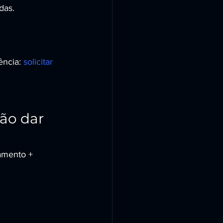
das.
ncia: 
solicitar 
ão dar 
amento + 