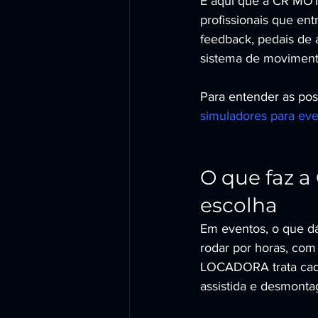
É aqui que a CR MOT
profissionais que ent
feedback, pedais de 
sistema de movimento
Para entender as poss
simuladores para ev
O que faz 
escolha
Em eventos, o que dá 
rodar por horas, com
LOCADORA trata cada
assistida e desmont