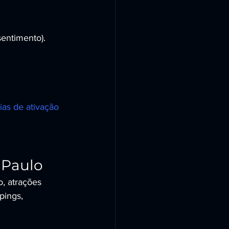
entimento).
ias de ativação 
 Paulo
, atrações 
ings, 