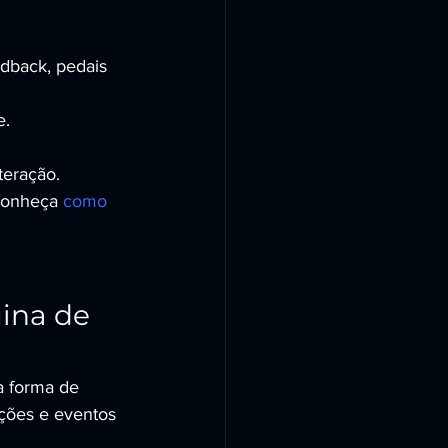
edback, pedais 
e.
teração.
conheça 
como 
ina de 
a forma de 
ções e eventos 