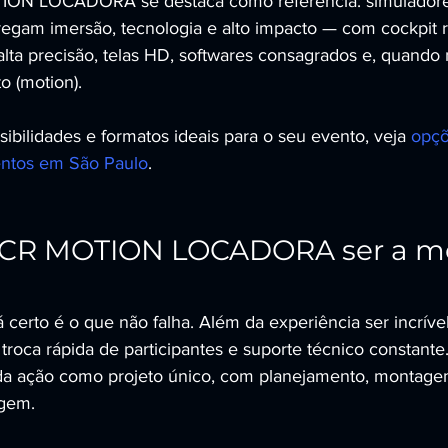
ION LOCADORA se destaca como referência: simuladores
regam imersão, tecnologia e alto impacto — com cockpit re
alta precisão, telas HD, softwares consagrados e, quando 
 (motion).
ibilidades e formatos ideais para o seu evento, veja 
opçõ
entos em São Paulo
.
a CR MOTION LOCADORA ser a me
certo é o que não falha. Além da experiência ser incrível,
 troca rápida de participantes e suporte técnico constan
 ação como projeto único, com planejamento, montage
agem.