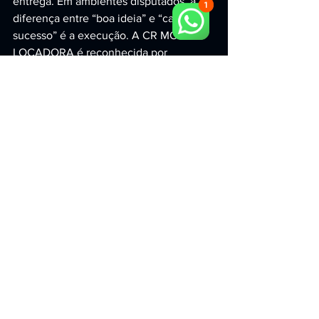
entrega. Em ambientes disputados, a 
diferença entre “boa ideia” e “case de 
sucesso” é a execução. A CR MOTION 
LOCADORA é reconhecida por 
qualidade dos equipamentos, 
pontualidade na entrega e suporte 
técnico durante o evento, garantindo 
funcionamento contínuo e impacto real.
Conclusão: premium é 
experiência sem falhas
Se você busca um simulador motion 
com sensação de imersão e quer 
garantir uma ativação corporativa 
premium em São Paulo, o ponto central 
é escolher um parceiro que entregue 
tecnologia + operação + resultado.