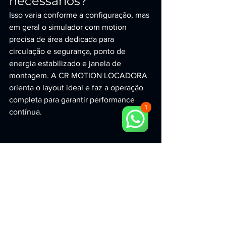
necessários?
Isso varia conforme a configuração, mas 
em geral o simulador com motion 
precisa de área dedicada para 
circulação e segurança, ponto de 
energia estabilizado e janela de 
montagem. A CR MOTION LOCADORA 
orienta o layout ideal e faz a operação 
completa para garantir performance 
contínua.
Pronto para fazer seu 
evento em São Paulo 
virar assunto?
Se você está cotando simulador motion 
de avião em São Paulo para uma 
experiência imersiva, considere o que 