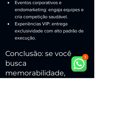
Eventos corporativos e 
endomarketing: engaja equipes e 
cria competição saudável.
Experiências VIP: entrega 
exclusividade com alto padrão de 
execução.
Conclusão: se você 
busca 
memorabilidade, 
escolha a experiência 
que gera fila
Pesquisar simulador motion de avião 
em São Paulo é um ótimo começo para 
quem quer impacto. Mas se o seu 
objetivo é atrair mais pessoas, gerar 
competição, criar conteúdo e 