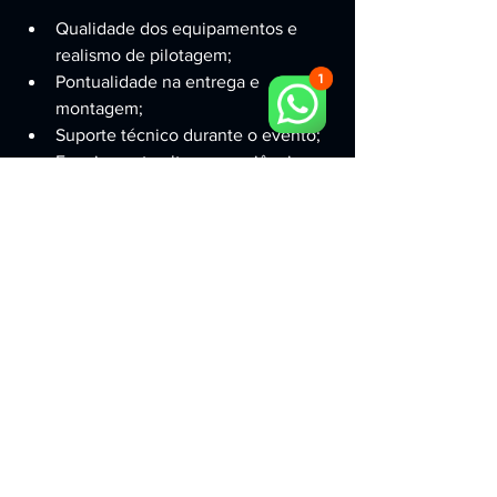
Qualidade dos equipamentos e 
realismo de pilotagem;
Pontualidade na entrega e 
montagem;
Suporte técnico durante o evento;
Engajamento alto e experiência 
memorável para o público;
Foco em resultado para cliente e 
marca.
Quer uma experiência 
motion em São Paulo 
com impacto 
imediato?
Se você chegou aqui buscando um 
simulador motion de avião em São 
Paulo, vale considerar a solução que 