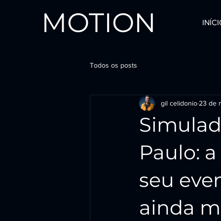
MOTION
INÍC
Todos os posts
gil celidonio
23 de 
Simulad
Paulo: a
seu eve
ainda m