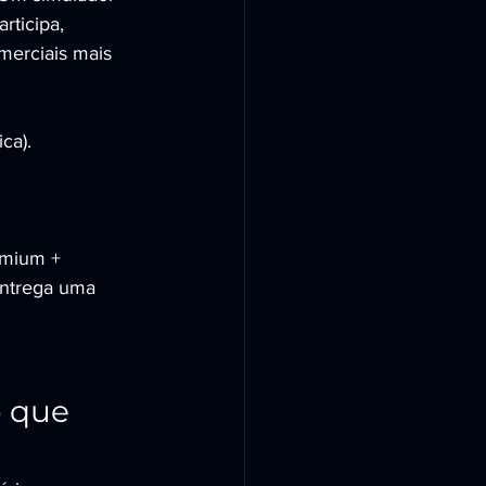
ticipa, 
merciais mais 
ca).
emium + 
entrega uma 
 que 