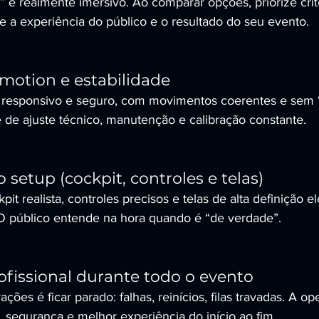
 é realmente imersivo. Ao comparar opções, priorize crit
 a experiência do público e o resultado do seu evento.
 motion e estabilidade
r responsivo e seguro, com movimentos coerentes e sem 
 de ajuste técnico, manutenção e calibração constante.
 setup (cockpit, controles e telas)
t realista, controles precisos e telas de alta definição e
O público entende na hora quando é “de verdade”.
ofissional durante todo o evento
ções é ficar parado: falhas, reinícios, filas travadas. A op
, segurança e melhor experiência do início ao fim.