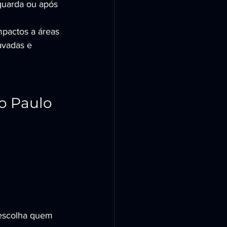
uarda ou após 
pactos a áreas 
ravadas e 
o Paulo
escolha quem 