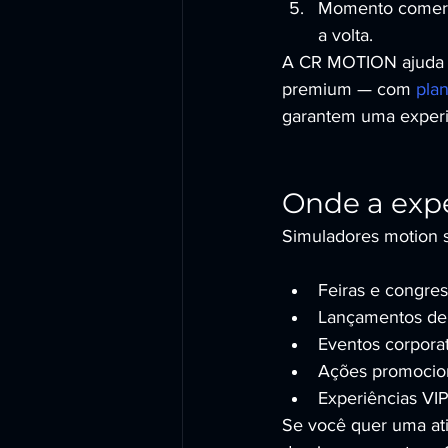
Momento comerci
a volta.
A CR MOTION ajuda a 
premium — com 
pla
garantem uma experiê
Onde a exp
Simuladores motion s
Feiras e congress
Lançamentos de 
Eventos corporat
Ações promocion
Experiências VIP 
Se você quer uma at