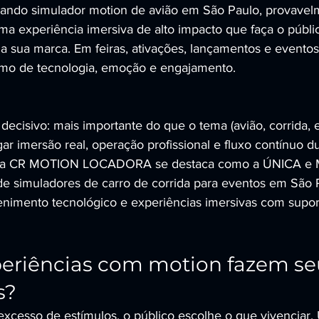
sando simulador motion de avião em São Paulo, provave
 uma experiência imersiva de alto impacto que faça o públic
da sua marca. Em feiras, ativações, lançamentos e eventos
imo de tecnologia, emoção e engajamento.
ecisivo: mais importante do que o tema (avião, corrida, et
r imersão real, operação profissional e fluxo contínuo d
ue a CR MOTION LOCADORA se destaca como a ÚNICA e
e simuladores de carro de corrida para eventos em São P
enimento tecnológico e experiências imersivas com suport
eriências com motion fazem se
s?
cesso de estímulos, o público escolhe o que vivenciar.