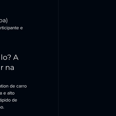
oa)
ticipante e 
lo? A 
r na 
tion de carro 
 e alto 
rápido de 
o.