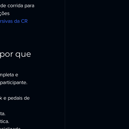
e corrida para 
ções 
rsivas da CR 
por que 
mpleta e 
participante.
k e pedais de 
ta.
tica.