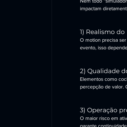
Nem todo “simulador”
impactam diretamente
1) Realismo do
O motion precisa se
evento, isso depende
2) Qualidade do
Elementos como cockpi
percepção de valor. 
3) Operação pr
O maior risco em ativa
garante continuidade