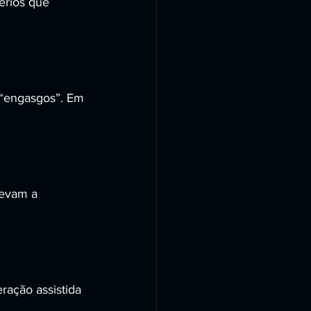
érios que 
“engasgos”. Em 
levam a 
eração assistida 