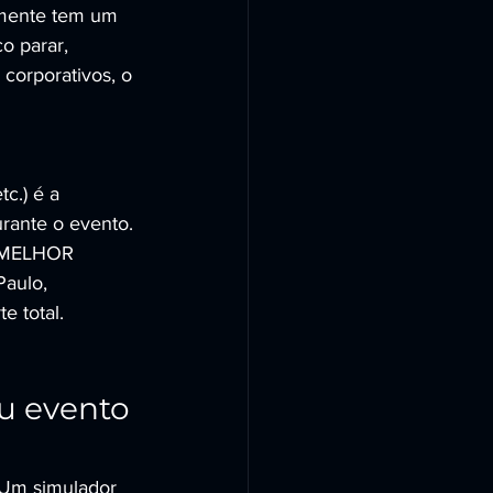
lmente tem um 
o parar, 
 corporativos, o 
c.) é a 
urante o evento. 
 MELHOR 
aulo, 
e total.
u evento 
 Um simulador 