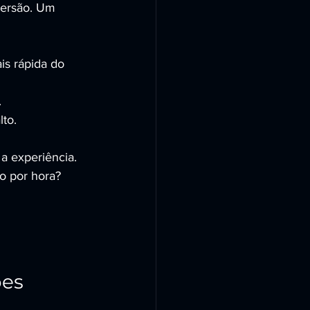
versão. Um 
is rápida do 
.
lto.
a experiência.
o por hora? 
es 