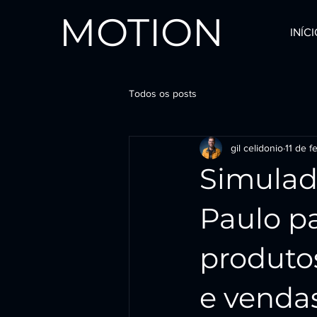
MOTION
INÍC
Todos os posts
gil celidonio
11 de fe
Simulad
Paulo p
produtos
e venda