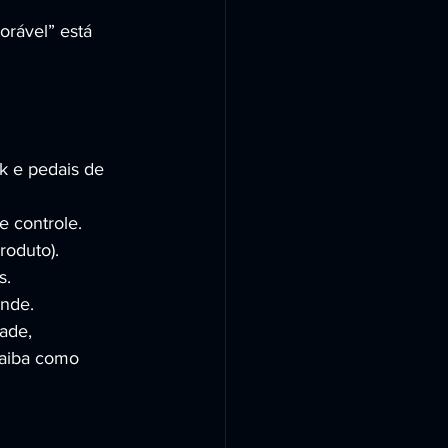
rável” está 
k e pedais de 
 controle.
roduto).
s.
ande.
ade, 
aiba como 