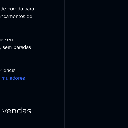
e corrida para 
lançamentos de 
ma seu 
, sem paradas 
riência 
simuladores 
 vendas 