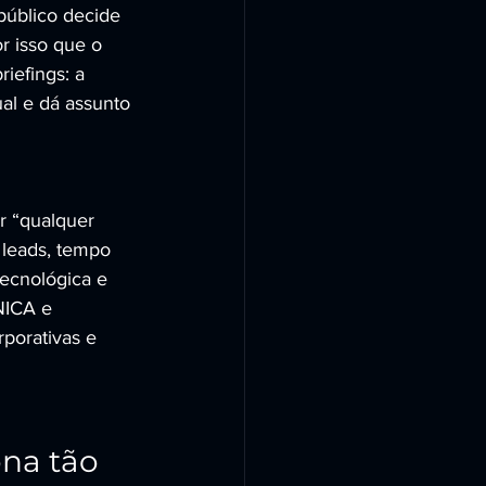
úblico decide 
r isso que o 
iefings: a 
al e dá assunto 
r “qualquer 
 leads, tempo 
tecnológica e 
ICA e 
porativas e 
na tão 