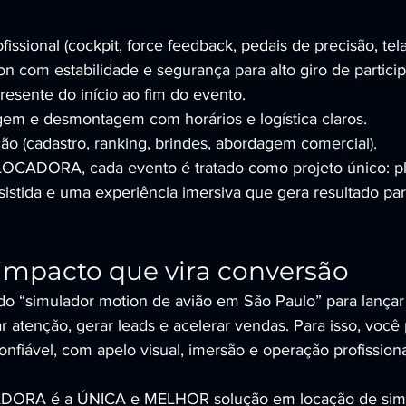
issional (cockpit, force feedback, pedais de precisão, tel
n com estabilidade e segurança para alto giro de particip
resente do início ao fim do evento.
em e desmontagem com horários e logística claros.
ção (cadastro, ranking, brindes, abordagem comercial).
CADORA, cada evento é tratado como projeto único: p
sistida e uma experiência imersiva que gera resultado pa
impacto que vira conversão
o “simulador motion de avião em São Paulo” para lançar
r atenção, gerar leads e acelerar vendas. Para isso, você
nfiável, com apelo visual, imersão e operação profissiona
ORA é a ÚNICA e MELHOR solução em locação de simu