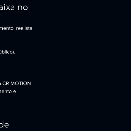
aixa no 
nto, realista 
blico).
— a CR MOTION 
mento e 
de 