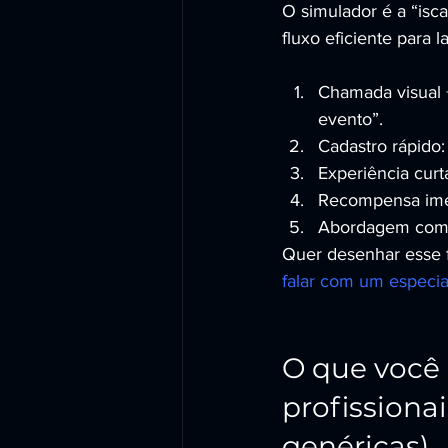
O simulador é a “is
fluxo eficiente para
Chamada visual 
evento”.
Cadastro rápido:
Experiência curta
Recompensa imedi
Abordagem comer
Quer desenhar esse 
falar com um especi
O que você 
profissiona
genéricas)