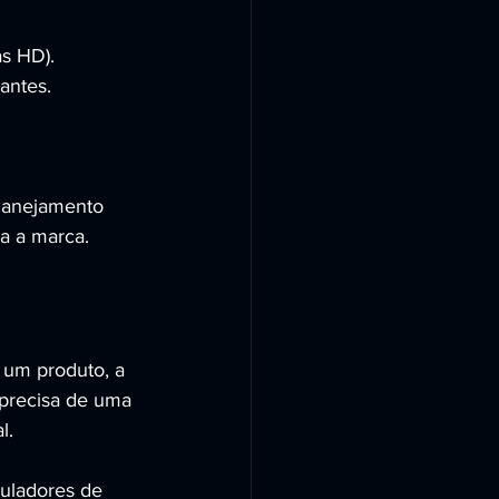
as HD).
antes.
lanejamento 
ra a marca.
 um produto, a 
 precisa de uma 
l.
ladores de 