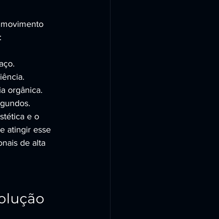
e movimento 
:
aço.
iência.
a orgânica.
egundos.
tética e o 
 atingir esse 
nais de alta 
olução 