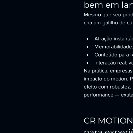
bem em la
Mesmo que seu produ
cria um gatilho de c
Atração instant
Memorabilidade:
Conteúdo para re
Interação real: 
Na prática, empresas
impacto do motion. Po
efeito com robustez,
performance — exa
CR MOTION 
para exper