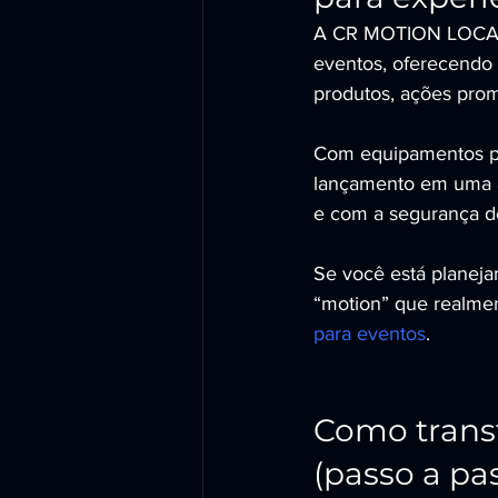
A CR MOTION LOCADOR
eventos, oferecendo 
produtos, ações prom
Com equipamentos pro
lançamento em uma a
e com a segurança d
Se você está planej
“motion” que realmen
para eventos
.
Como transf
(passo a pa