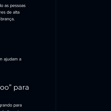
do as pessoas 
es de alta 
mbrança.
ém ajudam a 
oo” para 
grando para 