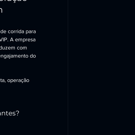
m 
e corrida para 
 VIP. A empresa 
roduzem com 
 engajamento do 
ta, operação 
antes?