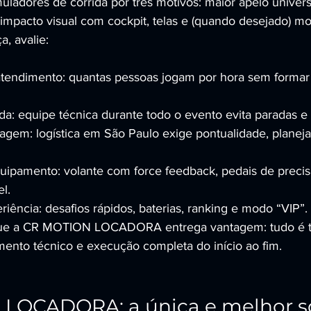
uladores de corrida por três motivos: maior apelo univer
 impacto visual com cockpit, telas e (quando desejado) m
, avalie:
tendimento: quantas pessoas jogam por hora sem formar
da: equipe técnica durante todo o evento evita paradas e 
agem: logística em São Paulo exige pontualidade, planej
uipamento: volante com force feedback, pedais de precis
l.
iência: desafios rápidos, baterias, ranking e modo “VIP”.
que a CR MOTION LOCADORA entrega vantagem: tudo é t
mento técnico e execução completa do início ao fim.
LOCADORA: a única e melhor s