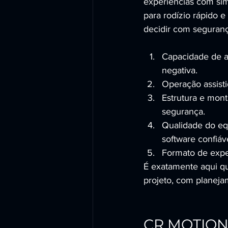
experiências com sim
para rodízio rápido e
decidir com segurança
Capacidade de a
negativa.
Operação assisti
Estrutura e mont
segurança.
Qualidade do eq
software confiáve
Formato de exper
É exatamente aqui 
projeto, com planeja
CR MOTION 