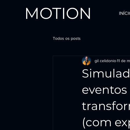
MOTION
INÍC
Todos os posts
gil celidonio
11 de m
Simulad
eventos
transfo
(com ex