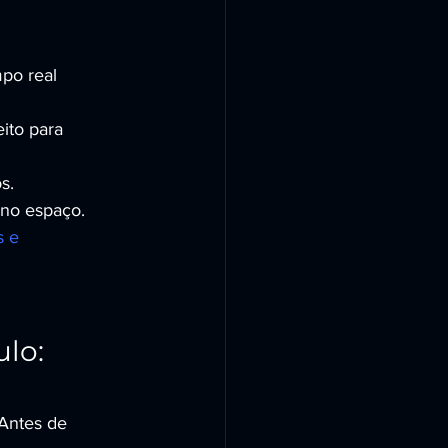
po real 
ito para 
s.
 no espaço.
 e 
lo: 
Antes de 