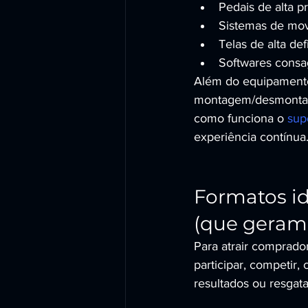
Pedais de alta p
Sistemas de movi
Telas de alta de
Softwares consag
Além do equipamento
montagem/desmontage
como funciona o 
sup
experiência contínua
Formatos id
(que geram 
Para atrair comprado
participar, competir,
resultados ou resgat