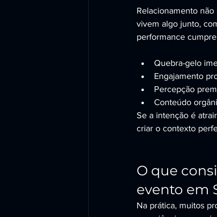
Relacionamento não s
vivem algo junto, co
performance cumprem
Quebra-gelo imed
Engajamento pro
Percepção premi
Conteúdo orgânic
Se a intenção é atra
criar o contexto perf
O que consi
evento em 
Na prática, muitos 