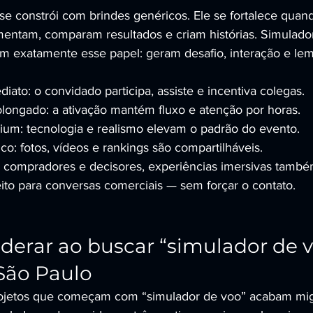
e constrói com brindes genéricos. Ele se fortalece quan
mentam, comparam resultados e criam histórias. Simulador
 exatamente esse papel: geram desafio, interação e le
iato: o convidado participa, assiste e incentiva colegas.
longado: a ativação mantém fluxo e atenção por horas.
um: tecnologia e realismo elevam o padrão do evento.
o: fotos, vídeos e rankings são compartilháveis.
ir compradores e decisores, experiências imersivas tamb
eito para conversas comerciais — sem forçar o contato.
derar ao buscar “simulador de v
São Paulo
projetos que começam com “simulador de voo” acabam mi