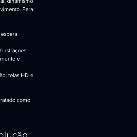
sal, dinamismo 
ovimento. Para 
 espera 
frustrações.
amento e 
ão, telas HD e 
ratado como 
olução 