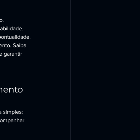
o.
abilidade.
ontualidade, 
nto. Saiba 
e garantir 
mento 
 simples: 
acompanhar 