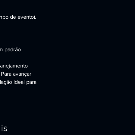
mpo de evento).
m padrão 
anejamento 
 Para avançar 
ção ideal para 
 
is 