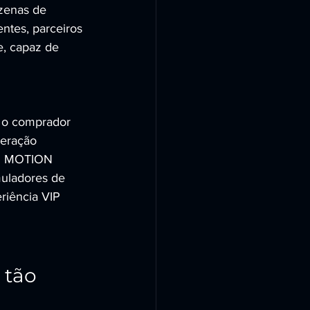
zenas de 
ntes, parceiros 
e, capaz de 
 o comprador 
peração 
CR MOTION 
ladores de 
riência VIP 
 tão 