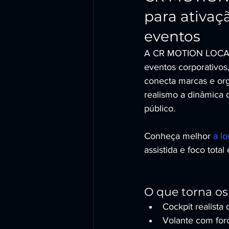
para ativaç
eventos
A CR MOTION LOCADOR
eventos corporativos
conecta marcas e or
realismo a dinâmica 
público.
Conheça melhor 
a l
assistida e foco total
O que torna o
Cockpit realista 
Volante com forc