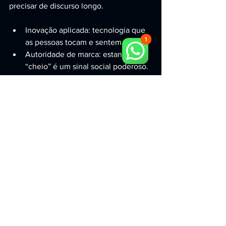
precisar de discurso longo.
Inovação aplicada: tecnologia que 
as pessoas tocam e sentem.
Autoridade de marca: estande 
“cheio” é um sinal social poderoso.
Profissionalismo: operação fluida, 
segura e sem improviso.
Conclusão: se a meta é 
vender mais na feira, a 
atração precisa ser 
inesquecível
Se você está pesquisando por 
simulador de voo em São Paulo para 
feiras de tecnologia, o que você 
realmente quer é: atrair compradores, 